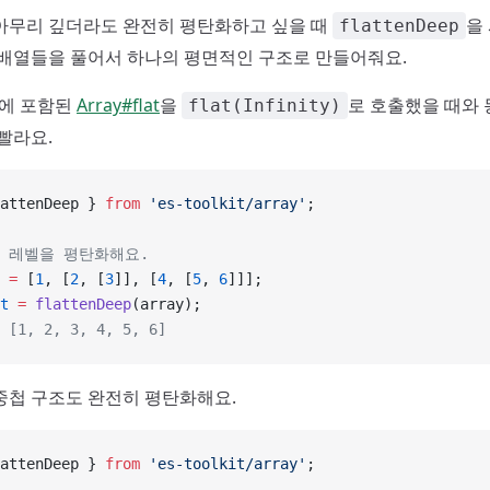
아무리 깊더라도 완전히 평탄화하고 싶을 때
을
flattenDeep
 배열들을 풀어서 하나의 평면적인 구조로 만들어줘요.
언어에 포함된
Array#flat
을
로 호출했을 때와
flat(Infinity)
빨라요.
attenDeep } 
from
 'es-toolkit/array'
;
첩 레벨을 평탄화해요.
 =
 [
1
, [
2
, [
3
]], [
4
, [
5
, 
6
]]];
t
 =
 flattenDeep
(array);
 [1, 2, 3, 4, 5, 6]
중첩 구조도 완전히 평탄화해요.
attenDeep } 
from
 'es-toolkit/array'
;