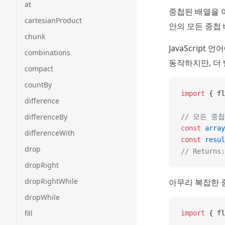
at
중첩된 배열을 
cartesianProduct
안의 모든 중첩
chunk
JavaScript 
combinations
동작하지만, 더 
compact
countBy
import
 { fl
difference
differenceBy
// 모든 중
const
 array
differenceWith
const
 resul
drop
// Returns:
dropRight
dropRightWhile
아무리 복잡한 
dropWhile
fill
import
 { fl