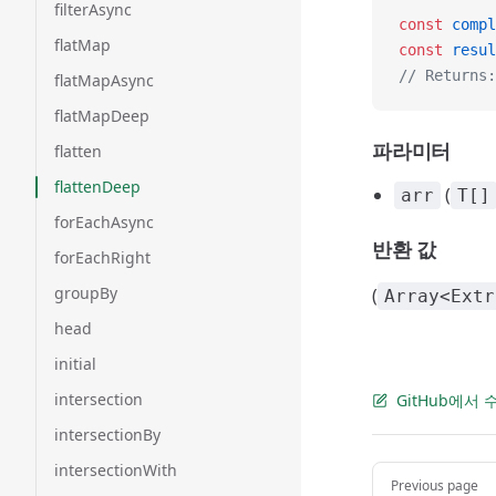
filterAsync
const
 compl
flatMap
const
 resul
// Returns:
flatMapAsync
flatMapDeep
파라미터
flatten
flattenDeep
(
arr
T[]
forEachAsync
반환 값
forEachRight
groupBy
(
Array<Extr
head
initial
intersection
GitHub에서
intersectionBy
intersectionWith
Pager
Previous page