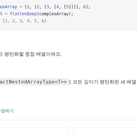
exArray
 =
 [
1
, [
2
, [
3
, [
4
, [
5
]]]], 
6
];
t
 =
 flattenDeep
(complexArray);
 [1, 2, 3, 4, 5, 6]
): 평탄화할 중첩 배열이에요.
): 모든 깊이가 평탄화된 새 배
actNestedArrayType<T>>
 수정하기