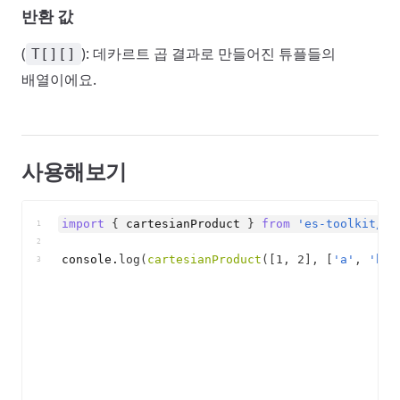
반환 값
(
): 데카르트 곱 결과로 만들어진 튜플들의
T[][]
배열이에요.
사용해보기
import
{
cartesianProduct
}
from
'es-toolkit/ar
1
2
console
.
log
(
cartesianProduct
(
[
1
,
2
]
,
[
'a'
,
'b'
]
3