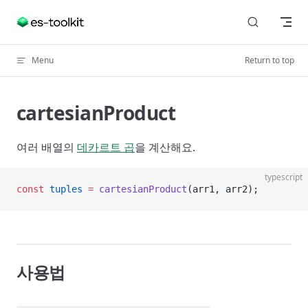
Skip to content
Menu
Return to top
cartesianProduct
여러 배열의
데카르트 곱
을 계산해요.
typescript
const
 tuples
 =
 cartesianProduct
(arr1, arr2);
사용법