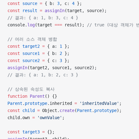
const
 source
 =
 { b: 
3
, c: 
4
 };
const
 result
 =
 assignIn
(target, source);
// 결과: { a: 1, b: 3, c: 4 }
console.
log
(target 
===
 result); 
// true (대상 객체가 
// 여러 소스 객체 병합
const
 target2
 =
 { a: 
1
 };
const
 source1
 =
 { b: 
2
 };
const
 source2
 =
 { c: 
3
 };
assignIn
(target2, source1, source2);
// 결과: { a: 1, b: 2, c: 3 }
// 상속된 속성도 복사
function
 Parent
() {}
Parent
.
prototype
.inherited 
=
 'inheritedValue'
;
const
 child
 =
 Object.
create
(
Parent
.
prototype
);
child.own 
=
 'ownValue'
;
const
 target3
 =
 {};