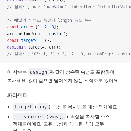
assignIn
(target3, child);
// 결과: { own: 'ownValue', inherited: 'inheritedValu
// 배열의 인덱스 속성과 length 등도 복사
const
 arr
 =
 [
1
, 
2
, 
3
];
arr.customProp 
=
 'custom'
;
const
 target4
 =
 {};
assignIn
(target4, arr);
// 결과: { '0': 1, '1': 2, '2': 3, customProp: 'custo
이 함수는
과 달리 상속된 속성도 포함하여
assign
복사해요. 값이 같으면 덮어쓰지 않는 최적화도 있어요.
파라미터
(
): 속성을 복사받을 대상 객체예요.
target
any
(
): 속성을 복사할 소스
...sources
any[]
객체들이에요. 고유 속성과 상속된 속성 모두
복사돼요.