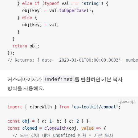
    } 
else
 if
 (
typeof
 val 
===
 'string'
) {
      obj[key] 
=
 val.
toUpperCase
();
    } 
else
 {
      obj[key] 
=
 val;
    }
  }
  return
 obj;
});
// Returns: { date: '2023-01-01T00:00:00.000Z', numbe
커스터마이저가
를 반환하면 기본 복사
undefined
방식을 사용해요.
typescript
import
 { cloneWith } 
from
 'es-toolkit/compat'
;
const
 obj
 =
 { a: 
1
, b: { c: 
2
 } };
const
 cloned
 =
 cloneWith
(obj, 
value
 =>
 {
  // 모든 값에 대해 undefined 반환 = 기본 복사