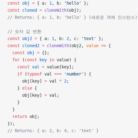
const
 obj
 =
 { a: 
1
, b: 
'hello'
 };
const
 cloned
 =
 cloneWith
(obj);
// Returns: { a: 1, b: 'hello' } (새로운 객체 인스턴스)
// 숫자 값 변환
const
 obj2
 =
 { a: 
1
, b: 
2
, c: 
'text'
 };
const
 cloned2
 =
 cloneWith
(obj2, 
value
 =>
 {
  const
 obj
 =
 {};
  for
 (
const
 key
 in
 value) {
    const
 val
 =
 value[key];
    if
 (
typeof
 val 
===
 'number'
) {
      obj[key] 
=
 val 
*
 2
;
    } 
else
 {
      obj[key] 
=
 val;
    }
  }
  return
 obj;
});
// Returns: { a: 2, b: 4, c: 'text' }