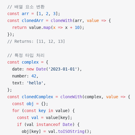
// 배열 요소 변환
const
 arr
 =
 [
1
, 
2
, 
3
];
const
 clonedArr
 =
 cloneWith
(arr, 
value
 =>
 {
  return
 value.
map
(
x
 =>
 x 
+
 10
);
});
// Returns: [11, 12, 13]
// 특정 타입 처리
const
 complex
 =
 {
  date: 
new
 Date
(
'2023-01-01'
),
  number: 
42
,
  text: 
'hello'
,
};
const
 clonedComplex
 =
 cloneWith
(complex, 
value
 =>
 {
  const
 obj
 =
 {};
  for
 (
const
 key
 in
 value) {
    const
 val
 =
 value[key];
    if
 (val 
instanceof
 Date
) {
      obj[key] 
=
 val.
toISOString
();