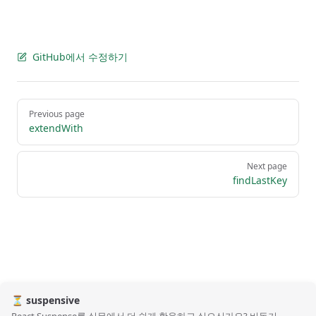
GitHub에서 수정하기
Pager
Previous page
extendWith
Next page
findLastKey
⏳ suspensive