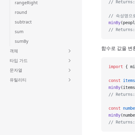
// Returns
rangeRight
round
// 속성명으
subtract
minBy
(peopl
// Returns
sum
sumBy
함수로 값을 변
객체
타입 가드
import
 { mi
문자열
유틸리티
const
 items
minBy
(items
// Returns:
const
 numbe
minBy
(numbe
// Retur