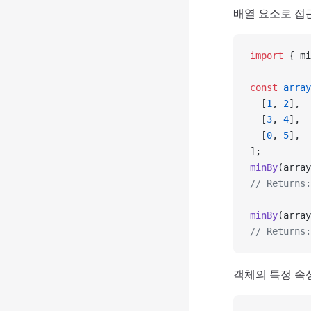
배열 요소로 접
import
 { mi
const
 array
  [
1
, 
2
],
  [
3
, 
4
],
  [
0
, 
5
],
];
minBy
(array
// Returns:
minBy
(array
// Returns:
객체의 특정 속