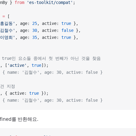
nBy } 
from
 'es-toolkit/compat'
;
 =
 [
'홍길동'
, age: 
25
, active: 
true
 },
'김철수'
, age: 
30
, active: 
false
 },
'이영희'
, age: 
35
, active: 
true
 },
e가 true인 요소들 중에서 첫 번째가 아닌 것을 찾음
, [
'active'
, 
true
]);
: { name: '김철수', age: 30, active: false }
조건 지정
, { active: 
true
 });
: { name: '김철수', age: 30, active: false }
fined를 반환해요.