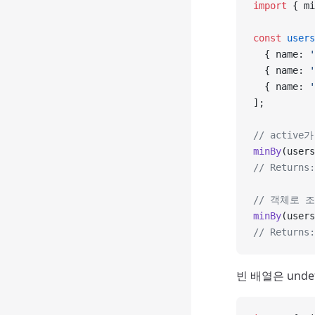
import
 { mi
const
 users
  { name: 
  { name: 
  { name: 
];
// activ
minBy
(users
// Returns
// 객체로 
minBy
(users
// Returns
빈 배열은 unde