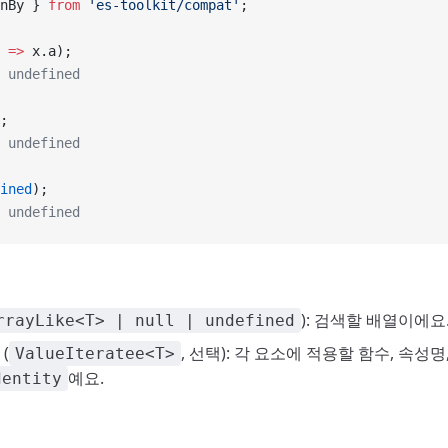
nBy } 
from
 'es-toolkit/compat'
;
 =>
 x.a);
 undefined
;
 undefined
ined
);
 undefined
): 검색할 배열이에요
rrayLike<T> | null | undefined
(
, 선택): 각 요소에 적용할 함수, 속성
ValueIteratee<T>
예요.
dentity