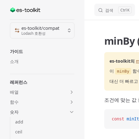
검색
K
Skip to content
Sidebar Navigation
es-toolkit/compat
Lodash 호환성
minBy
가이드
es-toolkit의
m
소개
이
함수
minBy
대신 더 빠르
레퍼런스
배열
조건에 맞는 값
함수
숫자
const
 minIt
add
ceil