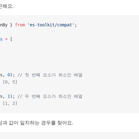
근해요.
nBy } 
from
 'es-toolkit/compat'
;
s
 =
 [
s, 
0
); 
// 첫 번째 요소가 최소인 배열
 [0, 5]
s, 
1
); 
// 두 번째 요소가 최소인 배열
 [1, 2]
성과 값이 일치하는 경우를 찾아요.