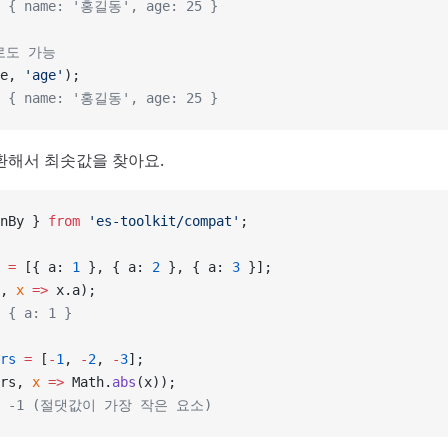
: { name: '홍길동', age: 25 }
로도 가능
e, 
'age'
);
: { name: '홍길동', age: 25 }
환해서 최솟값을 찾아요.
nBy } 
from
 'es-toolkit/compat'
;
 =
 [{ a: 
1
 }, { a: 
2
 }, { a: 
3
 }];
, 
x
 =>
 x.a);
 { a: 1 }
rs
 =
 [
-
1
, 
-
2
, 
-
3
];
rs, 
x
 =>
 Math.
abs
(x));
ns: -1 (절댓값이 가장 작은 요소)