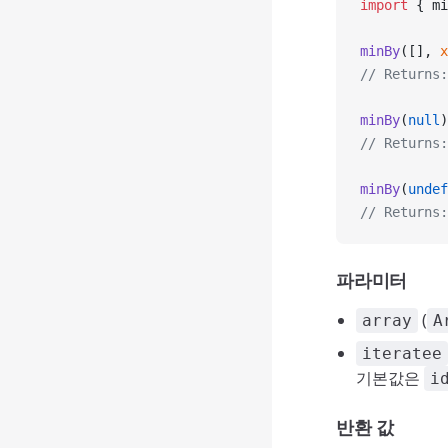
import
 { mi
minBy
([], 
x
// Returns:
minBy
(
null
)
// Returns:
minBy
(
undef
// Returns:
파라미터
(
array
A
iteratee
기본값은
i
반환 값