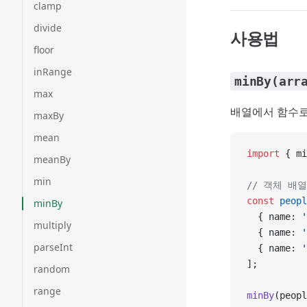
clamp
divide
사용법
floor
inRange
minBy(arr
max
배열에서 함수로
maxBy
mean
import
 { mi
meanBy
min
// 객체 배
const
 peopl
minBy
  { name: 
multiply
  { name: 
parseInt
  { name: 
];
random
range
minBy
(peopl