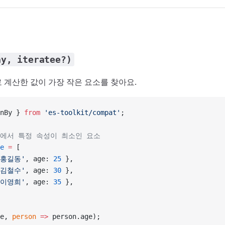
ay, iteratee?)
 계산한 값이 가장 작은 요소를 찾아요.
nBy } 
from
 'es-toolkit/compat'
;
열에서 특정 속성이 최소인 요소
e
 =
 [
'홍길동'
, age: 
25
 },
'김철수'
, age: 
30
 },
'이영희'
, age: 
35
 },
e, 
person
 =>
 person.age);