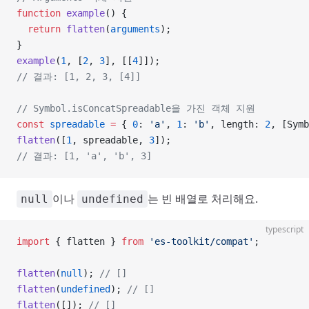
function
 example
() {
  return
 flatten
(
arguments
);
}
example
(
1
, [
2
, 
3
], [[
4
]]);
// 결과: [1, 2, 3, [4]]
// Symbol.isConcatSpreadable을 가진 객체 지원
const
 spreadable
 =
 { 
0
: 
'a'
, 
1
: 
'b'
, length: 
2
, [Symb
flatten
([
1
, spreadable, 
3
]);
// 결과: [1, 'a', 'b', 3]
이나
는 빈 배열로 처리해요.
null
undefined
typescript
import
 { flatten } 
from
 'es-toolkit/compat'
;
flatten
(
null
); 
// []
flatten
(
undefined
); 
// []
flatten
([]); 
// []