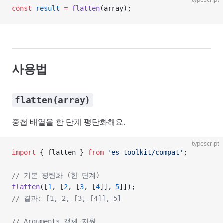
const
 result
 =
 flatten
(array);
사용법
flatten(array)
중첩 배열을 한 단계 평탄화해요.
typescript
import
 { flatten } 
from
 'es-toolkit/compat'
;
// 기본 평탄화 (한 단계)
flatten
([
1
, [
2
, [
3
, [
4
]], 
5
]]);
// 결과: [1, 2, [3, [4]], 5]
// Arguments 객체 지원