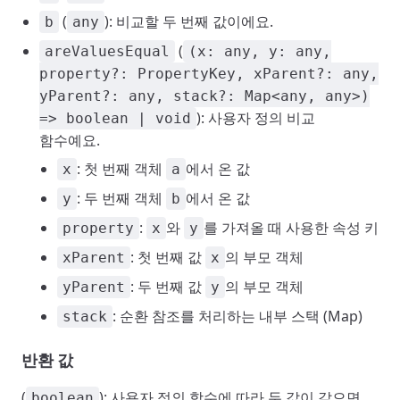
(
): 비교할 두 번째 값이에요.
b
any
(
areValuesEqual
(x: any, y: any,
property?: PropertyKey, xParent?: any,
yParent?: any, stack?: Map<any, any>)
): 사용자 정의 비교
=> boolean | void
함수예요.
: 첫 번째 객체
에서 온 값
x
a
: 두 번째 객체
에서 온 값
y
b
:
와
를 가져올 때 사용한 속성 키
property
x
y
: 첫 번째 값
의 부모 객체
xParent
x
: 두 번째 값
의 부모 객체
yParent
y
: 순환 참조를 처리하는 내부 스택 (Map)
stack
반환 값
(
): 사용자 정의 함수에 따라 두 값이 같으면
boolean