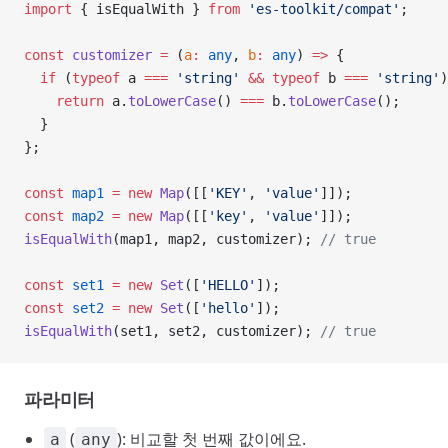
import
 { isEqualWith } 
from
 'es-toolkit/compat'
;
const
 customizer
 =
 (
a
:
 any
, 
b
:
 any
) 
=>
 {
  if
 (
typeof
 a 
===
 'string'
 &&
 typeof
 b 
===
 'string'
)
    return
 a.
toLowerCase
() 
===
 b.
toLowerCase
();
  }
};
const
 map1
 =
 new
 Map
([[
'KEY'
, 
'value'
]]);
const
 map2
 =
 new
 Map
([[
'key'
, 
'value'
]]);
isEqualWith
(map1, map2, customizer); 
// true
const
 set1
 =
 new
 Set
([
'HELLO'
]);
const
 set2
 =
 new
 Set
([
'hello'
]);
isEqualWith
(set1, set2, customizer); 
// true
파라미터
(
): 비교할 첫 번째 값이에요.
a
any