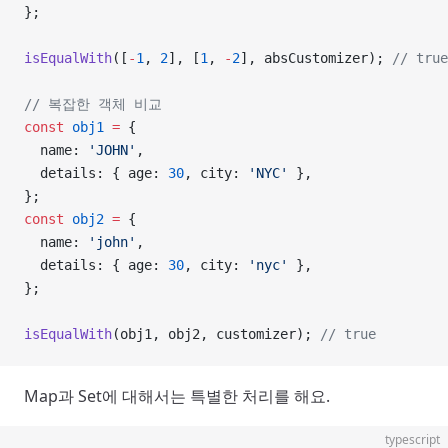
};
isEqualWith
([
-
1
, 
2
], [
1
, 
-
2
], absCustomizer); 
// true
// 복잡한 객체 비교
const
 obj1
 =
 {
  name: 
'JOHN'
,
  details: { age: 
30
, city: 
'NYC'
 },
};
const
 obj2
 =
 {
  name: 
'john'
,
  details: { age: 
30
, city: 
'nyc'
 },
};
isEqualWith
(obj1, obj2, customizer); 
// true
Map과 Set에 대해서는 특별한 처리를 해요.
typescript