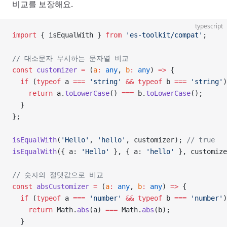
비교를 보장해요.
typescript
import
 { isEqualWith } 
from
 'es-toolkit/compat'
;
// 대소문자 무시하는 문자열 비교
const
 customizer
 =
 (
a
:
 any
, 
b
:
 any
) 
=>
 {
  if
 (
typeof
 a 
===
 'string'
 &&
 typeof
 b 
===
 'string'
)
    return
 a.
toLowerCase
() 
===
 b.
toLowerCase
();
  }
};
isEqualWith
(
'Hello'
, 
'hello'
, customizer); 
// true
isEqualWith
({ a: 
'Hello'
 }, { a: 
'hello'
 }, customize
// 숫자의 절댓값으로 비교
const
 absCustomizer
 =
 (
a
:
 any
, 
b
:
 any
) 
=>
 {
  if
 (
typeof
 a 
===
 'number'
 &&
 typeof
 b 
===
 'number'
)
    return
 Math.
abs
(a) 
===
 Math.
abs
(b);
  }