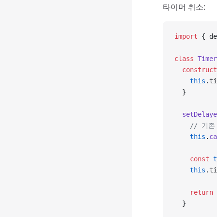
타이머 취소:
import
 { de
class
 Timer
  construct
    this
.ti
  }
  setDelaye
    // 
    this
.
ca
    const
 t
    this
.ti
    return
 
  }