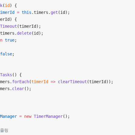
k
(
id
) {
imerId
 =
 this
.timers.
get
(id);
erId) {
Timeout
(timerId);
timers.
delete
(id);
n
 true
;
false
;
Tasks
() {
mers.
forEach
(
timerId
 =>
 clearTimeout
(timerId));
mers.
clear
();
Manager
 =
 new
 TimerManager
();
케줄링