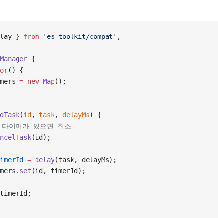
lay } 
from
 'es-toolkit/compat'
;
Manager
 {
or
() {
mers 
=
 new
 Map
();
dTask
(
id
, 
task
, 
delayMs
) {
기존 타이머가 있으면 취소
ncelTask
(id);
imerId
 =
 delay
(task, delayMs);
mers.
set
(id, timerId);
timerId;