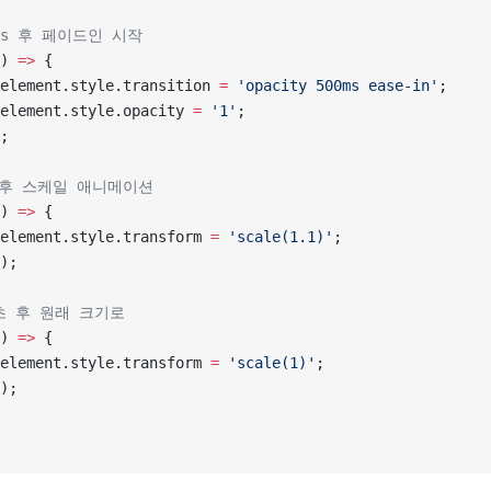
00ms 후 페이드인 시작
) 
=>
 {
element.style.transition 
=
 'opacity 500ms ease-in'
;
element.style.opacity 
=
 '1'
;
;
초 후 스케일 애니메이션
) 
=>
 {
element.style.transform 
=
 'scale(1.1)'
;
);
.5초 후 원래 크기로
) 
=>
 {
element.style.transform 
=
 'scale(1)'
;
);