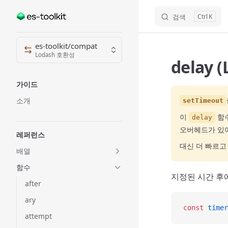
검색
K
Skip to content
Sidebar Navigation
es-toolkit/compat
Lodash 호환성
delay 
가이드
소개
setTimeout
이
함
delay
오버헤드가 있
레퍼런스
대신 더 빠르고
배열
함수
지정된 시간 후
after
ary
const
 timer
attempt