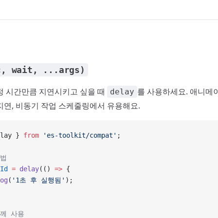
c, wait, ...args)
정 시간만큼 지연시키고 싶을 때
를 사용하세요. 애니메
delay
지연, 비동기 작업 스케줄링에서 유용해요.
lay } 
from
 'es-toolkit/compat'
;
용법
Id
 =
 delay
(() 
=>
 {
og
(
'1초 후 실행됨'
);
함께 사용