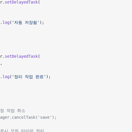
r.
setDelayedTask
(
.
log
(
'자동 저장됨'
);
r.
setDelayedTask
(
,
.
log
(
'정리 작업 완료'
);
특정 작업 취소
ager.cancelTask('save');
종료시 모든 타이머 정리