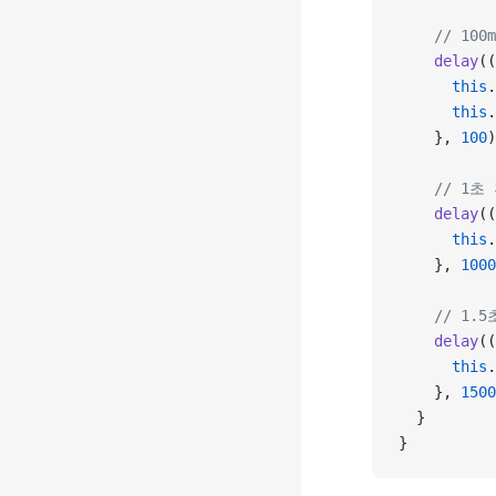
    // 1
    delay
((
      this
.
      this
.
    }, 
100
)
    // 1
    delay
((
      this
.
    }, 
1000
    // 1
    delay
((
      this
.
    }, 
1500
  }
}