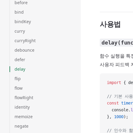
before
bind
bindKey
사용법
curry
curryRight
delay(fun
debounce
함수 실행을 특
defer
사용자 피드백 
delay
flip
import
 { de
flow
// 기본 사
flowRight
const
 timer
identity
  console.
l
memoize
}, 
1000
);
negate
// 인수와 