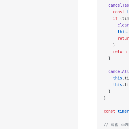
  cancelTas
    const
 t
    if
 (tim
      clear
      this
.
      retur
    }
    return
 
  }
  cancelAll
    this
.ti
    this
.ti
  }
}
const
 timer
// 작업 스