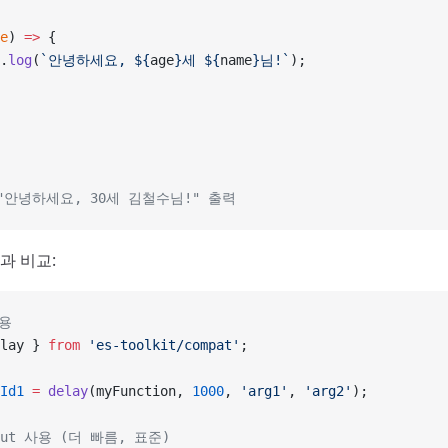
e
) 
=>
 {
.
log
(
`안녕하세요, ${
age
}세 ${
name
}님!`
);
 "안녕하세요, 30세 김철수님!" 출력
과 비교:
사용
lay } 
from
 'es-toolkit/compat'
;
Id1
 =
 delay
(myFunction, 
1000
, 
'arg1'
, 
'arg2'
);
eout 사용 (더 빠름, 표준)