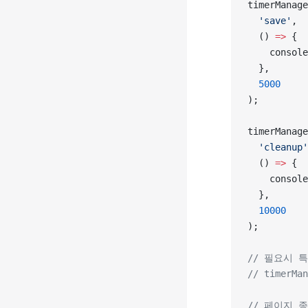
timerManage
  'save'
,
  () 
=>
 {
    console
  },
  5000
);
timerManage
  'cleanup'
  () 
=>
 {
    console
  },
  10000
);
// 필요시 
// timerMan
// 페이지 