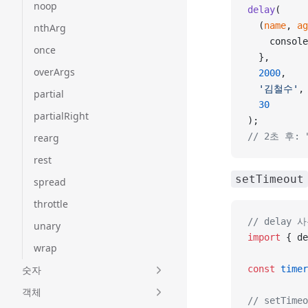
noop
delay
(
  (
name
, 
ag
nthArg
    console
once
  },
overArgs
  2000
,
  '김철수'
,
partial
  30
partialRight
);
// 2초 후:
rearg
rest
setTimeout
spread
throttle
// delay 
unary
import
 { de
wrap
숫자
const
 timer
객체
// setTim