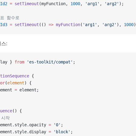
Id2
 =
 setTimeout
(myFunction, 
1000
, 
'arg1'
, 
'arg2'
);
살표 함수로
Id3
 =
 setTimeout
(() 
=>
 myFunction
(
'arg1'
, 
'arg2'
), 
1000
)
스:
lay } 
from
 'es-toolkit/compat'
;
tionSequence
 {
or
(
element
) {
ement 
=
 element;
uence
() {
시 시작
ement.style.opacity 
=
 '0'
;
ement.style.display 
=
 'block'
;