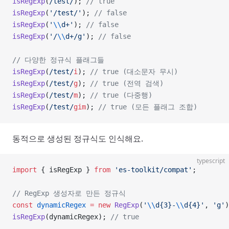
isRegExp
(
/
test
/
); 
// true
isRegExp
(
'/test/'
); 
// false
isRegExp
(
'
\\
d+'
); 
// false
isRegExp
(
'/
\\
d+/g'
); 
// false
// 다양한 정규식 플래그들
isRegExp
(
/
test
/
i
); 
// true (대소문자 무시)
isRegExp
(
/
test
/
g
); 
// true (전역 검색)
isRegExp
(
/
test
/
m
); 
// true (다중행)
isRegExp
(
/
test
/
gim
); 
// true (모든 플래그 조합)
동적으로 생성된 정규식도 인식해요.
typescript
import
 { isRegExp } 
from
 'es-toolkit/compat'
;
// RegExp 생성자로 만든 정규식
const
 dynamicRegex
 =
 new
 RegExp
(
'
\\
d{3}-
\\
d{4}'
, 
'g'
)
isRegExp
(dynamicRegex); 
// true