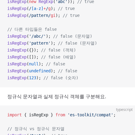
isRegExp
(
new
 RegExp
(
'abc'
)); 
// true
isRegExp
(
/
[a-z]
+
/
g
); 
// true
isRegExp
(
/
pattern
/
gi
); 
// true
// 다른 타입들은 false
isRegExp
(
'/abc/'
); 
// false (문자열)
isRegExp
(
'pattern'
); 
// false (문자열)
isRegExp
({}); 
// false (객체)
isRegExp
([]); 
// false (배열)
isRegExp
(
null
); 
// false
isRegExp
(
undefined
); 
// false
isRegExp
(
123
); 
// false (숫자)
정규식 문자열과 실제 정규식 객체를 구분해요.
typescript
import
 { isRegExp } 
from
 'es-toolkit/compat'
;
// 정규식 vs 정규식 문자열