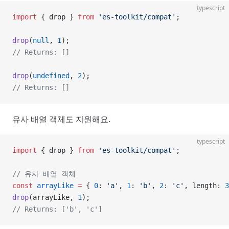
typescript
import
 { drop } 
from
 'es-toolkit/compat'
;
drop
(
null
, 
1
);
// Returns: []
drop
(
undefined
, 
2
);
// Returns: []
유사 배열 객체도 지원해요.
typescript
import
 { drop } 
from
 'es-toolkit/compat'
;
// 유사 배열 객체
const
 arrayLike
 =
 { 
0
: 
'a'
, 
1
: 
'b'
, 
2
: 
'c'
, length: 
3
drop
(arrayLike, 
1
);
// Returns: ['b', 'c']