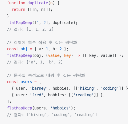
function
 duplicate
(
n
) {
  return
 [[[n, n]]];
}
flatMapDeep
([
1
, 
2
], duplicate);
// 결과: [1, 1, 2, 2]
// 객체에 함수 적용 후 깊은 평탄화
const
 obj
 =
 { a: 
1
, b: 
2
 };
flatMapDeep
(obj, (
value
, 
key
) 
=>
 [[[key, value]]]);
// 결과: ['a', 1, 'b', 2]
// 문자열 속성으로 매핑 후 깊은 평탄화
const
 users
 =
 [
  { user: 
'barney'
, hobbies: [[
'hiking'
, 
'coding'
]] }
  { user: 
'fred'
, hobbies: [[
'reading'
]] },
];
flatMapDeep
(users, 
'hobbies'
);
// 결과: ['hiking', 'coding', 'reading']