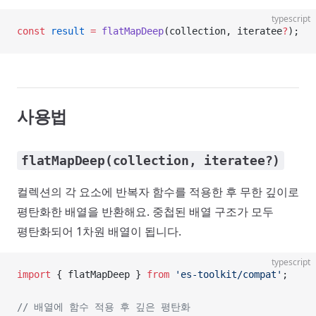
typescript
const
 result
 =
 flatMapDeep
(collection, iteratee
?
);
사용법
flatMapDeep(collection, iteratee?)
컬렉션의 각 요소에 반복자 함수를 적용한 후 무한 깊이로
평탄화한 배열을 반환해요. 중첩된 배열 구조가 모두
평탄화되어 1차원 배열이 됩니다.
typescript
import
 { flatMapDeep } 
from
 'es-toolkit/compat'
;
// 배열에 함수 적용 후 깊은 평탄화