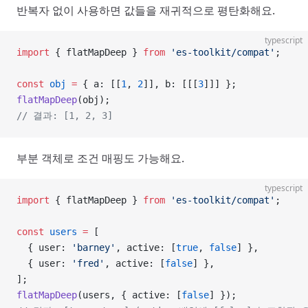
반복자 없이 사용하면 값들을 재귀적으로 평탄화해요.
typescript
import
 { flatMapDeep } 
from
 'es-toolkit/compat'
;
const
 obj
 =
 { a: [[
1
, 
2
]], b: [[[
3
]]] };
flatMapDeep
(obj);
// 결과: [1, 2, 3]
부분 객체로 조건 매핑도 가능해요.
typescript
import
 { flatMapDeep } 
from
 'es-toolkit/compat'
;
const
 users
 =
 [
  { user: 
'barney'
, active: [
true
, 
false
] },
  { user: 
'fred'
, active: [
false
] },
];
flatMapDeep
(users, { active: [
false
] });