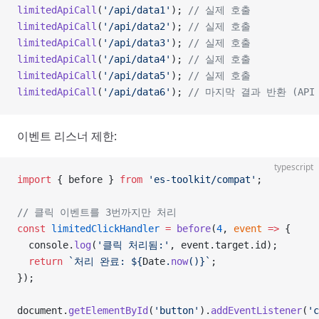
limitedApiCall
(
'/api/data1'
); 
// 실제 호출
limitedApiCall
(
'/api/data2'
); 
// 실제 호출
limitedApiCall
(
'/api/data3'
); 
// 실제 호출
limitedApiCall
(
'/api/data4'
); 
// 실제 호출
limitedApiCall
(
'/api/data5'
); 
// 실제 호출
limitedApiCall
(
'/api/data6'
); 
// 마지막 결과 반환 (API
이벤트 리스너 제한:
typescript
import
 { before } 
from
 'es-toolkit/compat'
;
// 클릭 이벤트를 3번까지만 처리
const
 limitedClickHandler
 =
 before
(
4
, 
event
 =>
 {
  console.
log
(
'클릭 처리됨:'
, event.target.id);
  return
 `처리 완료: ${
Date
.
now
()
}`
;
});
document.
getElementById
(
'button'
).
addEventListener
(
'c