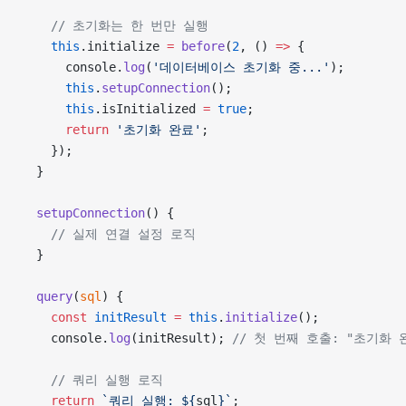
    // 초기화는 한 번만 실행
    this
.initialize 
=
 before
(
2
, () 
=>
 {
      console.
log
(
'데이터베이스 초기화 중...'
);
      this
.
setupConnection
();
      this
.isInitialized 
=
 true
;
      return
 '초기화 완료'
;
    });
  }
  setupConnection
() {
    // 실제 연결 설정 로직
  }
  query
(
sql
) {
    const
 initResult
 =
 this
.
initialize
();
    console.
log
(initResult); 
// 첫 번째 호출: "초기화 
    // 쿼리 실행 로직
    return
 `쿼리 실행: ${
sql
}`
;