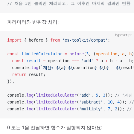
// 처음 3번 클릭만 처리되고, 그 이후엔 마지막 결과만 반환
파라미터와 반환값 처리:
typescript
import
 { before } 
from
 'es-toolkit/compat'
;
const
 limitedCalculator
 =
 before
(
3
, (
operation
, 
a
, 
b
)
  const
 result
 =
 operation 
===
 'add'
 ?
 a 
+
 b 
:
 a 
-
 b;
  console.
log
(
`계산: ${
a
} ${
operation
} ${
b
} = ${
resul
  return
 result;
});
console.
log
(
limitedCalculator
(
'add'
, 
5
, 
3
)); 
// "계산:
console.
log
(
limitedCalculator
(
'subtract'
, 
10
, 
4
)); 
/
console.
log
(
limitedCalculator
(
'multiply'
, 
7
, 
2
)); 
//
0 또는 1을 전달하면 함수가 실행되지 않아요: