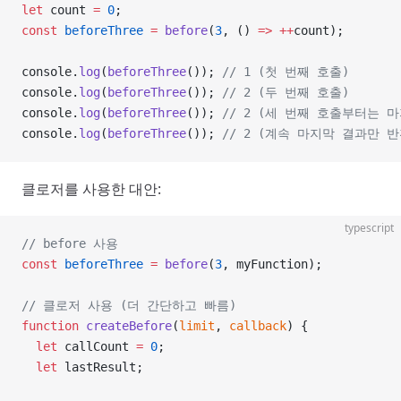
let
 count 
=
 0
;
const
 beforeThree
 =
 before
(
3
, () 
=>
 ++
count);
console.
log
(
beforeThree
()); 
// 1 (첫 번째 호출)
console.
log
(
beforeThree
()); 
// 2 (두 번째 호출)
console.
log
(
beforeThree
()); 
// 2 (세 번째 호출부터는 
console.
log
(
beforeThree
()); 
// 2 (계속 마지막 결과만 반
클로저를 사용한 대안:
typescript
// before 사용
const
 beforeThree
 =
 before
(
3
, myFunction);
// 클로저 사용 (더 간단하고 빠름)
function
 createBefore
(
limit
, 
callback
) {
  let
 callCount 
=
 0
;
  let
 lastResult;