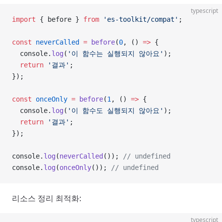
typescript
import
 { before } 
from
 'es-toolkit/compat'
;
const
 neverCalled
 =
 before
(
0
, () 
=>
 {
  console.
log
(
'이 함수는 실행되지 않아요'
);
  return
 '결과'
;
});
const
 onceOnly
 =
 before
(
1
, () 
=>
 {
  console.
log
(
'이 함수도 실행되지 않아요'
);
  return
 '결과'
;
});
console.
log
(
neverCalled
()); 
// undefined
console.
log
(
onceOnly
()); 
// undefined
리소스 정리 최적화:
typescript