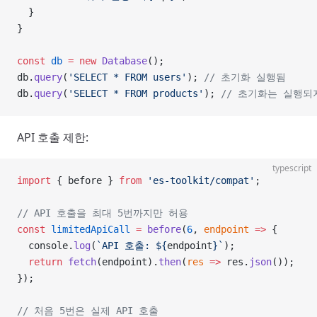
  }
}
const
 db
 =
 new
 Database
();
db.
query
(
'SELECT * FROM users'
); 
// 초기화 실행됨
db.
query
(
'SELECT * FROM products'
); 
// 초기화는 실행되
API 호출 제한:
typescript
import
 { before } 
from
 'es-toolkit/compat'
;
// API 호출을 최대 5번까지만 허용
const
 limitedApiCall
 =
 before
(
6
, 
endpoint
 =>
 {
  console.
log
(
`API 호출: ${
endpoint
}`
);
  return
 fetch
(endpoint).
then
(
res
 =>
 res.
json
());
});
// 처음 5번은 실제 API 호출