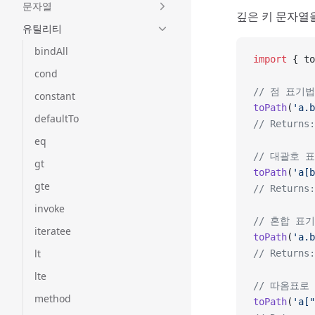
문자열
깊은 키 문자열
유틸리티
bindAll
import
 { to
cond
// 점 표기법
constant
toPath
(
'a.b
defaultTo
// Returns:
eq
// 대괄호 
gt
toPath
(
'a[b
gte
// Returns:
invoke
// 혼합 표
iteratee
toPath
(
'a.b
lt
// Returns:
lte
// 따옴표로
method
toPath
(
'a["