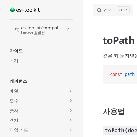
검색
K
Skip to content
Sidebar Navigation
es-toolkit/compat
Lodash 호환성
toPath
가이드
깊은 키 문자열
소개
const
 path
 
레퍼런스
배열
함수
사용법
숫자
객체
타입 가드
toPath(de