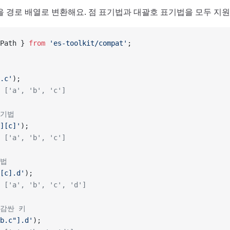
을 경로 배열로 변환해요. 점 표기법과 대괄호 표기법을 모두 지원
Path } 
from
 'es-toolkit/compat'
;
.c'
);
 ['a', 'b', 'c']
표기법
][c]'
);
 ['a', 'b', 'c']
기법
[c].d'
);
 ['a', 'b', 'c', 'd']
 감싼 키
b.c"].d'
);