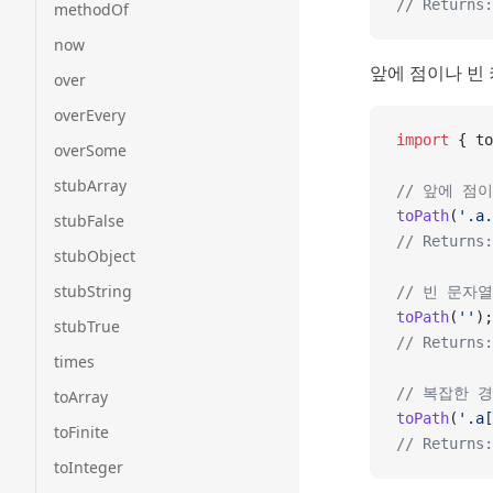
// Returns:
methodOf
now
앞에 점이나 빈
over
overEvery
import
 { to
overSome
stubArray
// 앞에 점
toPath
(
'.a.
stubFalse
// Returns:
stubObject
stubString
// 빈 문자열
toPath
(
''
);
stubTrue
// Returns:
times
// 복잡한 
toArray
toPath
(
'.a[
toFinite
// Returns:
toInteger