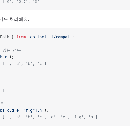
 ['a', 'b.c', 'd']
 키도 처리해요.
Path } 
from
 'es-toolkit/compat'
;
이 있는 경우
b.c'
);
 ['', 'a', 'b', 'c']
 []
경로
b].c.d[e]["f.g"].h'
);
 ['', 'a', 'b', 'c', 'd', 'e', 'f.g', 'h']