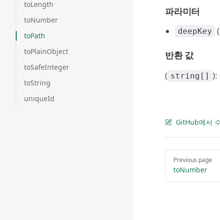
toLength
파라미터
toNumber
(
deepKey
toPath
toPlainObject
반환 값
toSafeInteger
(
)
string[]
toString
uniqueId
GitHub에서
Pager
Previous page
toNumber