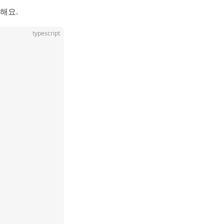
해요.
typescript