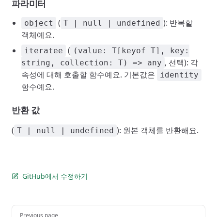
파라미터
(
): 반복할
object
T | null | undefined
객체예요.
(
iteratee
(value: T[keyof T], key:
, 선택): 각
string, collection: T) => any
속성에 대해 호출할 함수예요. 기본값은
identity
함수예요.
반환 값
(
): 원본 객체를 반환해요.
T | null | undefined
GitHub에서 수정하기
Pager
Previous page