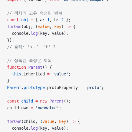
// 객체의 고유 속성만 반복
const
 obj
 =
 { a: 
1
, b: 
2
 };
forOwn
(obj, (
value
, 
key
) 
=>
 {
  console.
log
(key, value);
});
// 출력: 'a' 1, 'b' 2
// 상속된 속성은 제외
function
 Parent
() {
  this
.inherited 
=
 'value'
;
}
Parent
.
prototype
.protoProperty 
=
 'proto'
;
const
 child
 =
 new
 Parent
();
child.own 
=
 'ownValue'
;
forOwn
(child, (
value
, 
key
) 
=>
 {
  console.
log
(key, value);