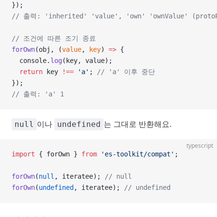
});
// 출력: 'inherited' 'value', 'own' 'ownValue' (prot
// 조건에 따른 조기 종료
forOwn
(obj, (
value
, 
key
) 
=>
 {
  console.
log
(key, value);
  return
 key 
!==
 'a'
; 
// 'a' 이후 중단
});
// 출력: 'a' 1
이나
는 그대로 반환해요.
null
undefined
typescript
import
 { forOwn } 
from
 'es-toolkit/compat'
;
forOwn
(
null
, iteratee); 
// null
forOwn
(
undefined
, iteratee); 
// undefined