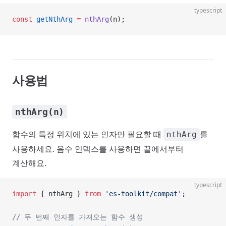
typescript
const
 getNthArg
 =
 nthArg
(n);
사용법
nthArg(n)
함수의 특정 위치에 있는 인자만 필요할 때
를
nthArg
사용하세요. 음수 인덱스를 사용하면 끝에서부터
계산해요.
typescript
import
 { nthArg } 
from
 'es-toolkit/compat'
;
// 두 번째 인자를 가져오는 함수 생성