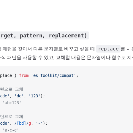
arget, pattern, replacement)
 패턴을 찾아서 다른 문자열로 바꾸고 싶을 때
를 사
replace
식 패턴을 사용할 수 있고, 교체할 내용은 문자열이나 함수로 지
place } 
from
 'es-toolkit/compat'
;
패턴으로 교체
cde'
, 
'de'
, 
'123'
);
 'abc123'
패턴으로 교체
cde'
,
 /
[bd]
/
g
, 
'-'
);
 'a-c-e'