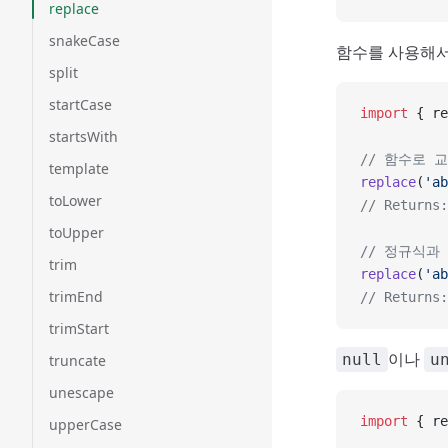
replace
snakeCase
함수를 사용해서
split
startCase
import
 { re
startsWith
// 함수로 
template
replace
(
'ab
toLower
// Returns:
toUpper
// 정규식과
trim
replace
(
'ab
trimEnd
// Returns:
trimStart
이나
null
u
truncate
unescape
import
 { re
upperCase