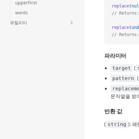
upperFirst
replace
(
nul
words
// Returns:
유틸리티
replace
(
und
// Returns:
파라미터
(
target
(
pattern
replacem
문자열을 받
반환 값
(
):
string