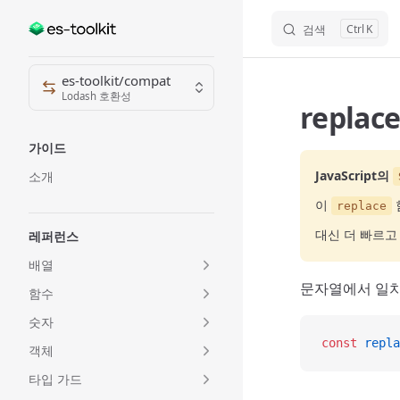
검색
K
Skip to content
Sidebar Navigation
es-toolkit/compat
Lodash 호환성
replac
가이드
JavaScript의
소개
이
replace
대신 더 빠르고 
레퍼런스
배열
문자열에서 일치
함수
숫자
const
 repla
객체
타입 가드