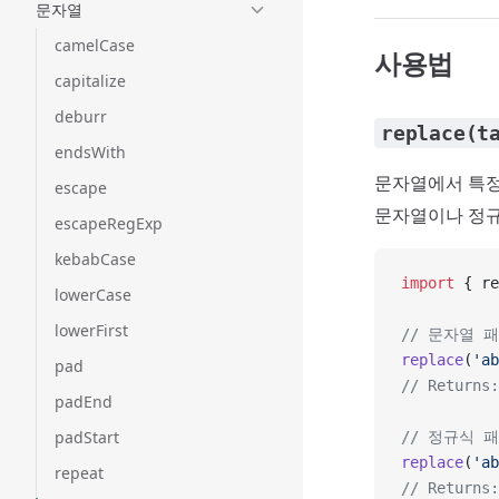
문자열
camelCase
사용법
capitalize
deburr
replace(t
endsWith
문자열에서 특정
escape
문자열이나 정규
escapeRegExp
kebabCase
import
 { re
lowerCase
lowerFirst
// 문자열 
replace
(
'ab
pad
// Returns:
padEnd
padStart
// 정규식 
replace
(
'ab
repeat
// Returns: