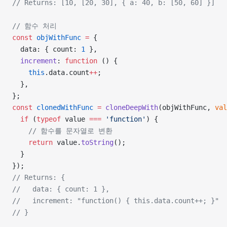
// Returns: [10, [20, 30], { a: 40, b: [50, 60] }]
// 함수 처리
const
 objWithFunc
 =
 {
  data: { count: 
1
 },
  increment
: 
function
 () {
    this
.data.count
++
;
  },
};
const
 clonedWithFunc
 =
 cloneDeepWith
(objWithFunc, 
val
  if
 (
typeof
 value 
===
 'function'
) {
    // 함수를 문자열로 변환
    return
 value.
toString
();
  }
});
// Returns: {
//   data: { count: 1 },
//   increment: "function() { this.data.count++; }"
// }