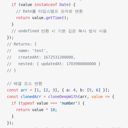
  if
 (value 
instanceof
 Date
) {
    // Date를 타임스탬프 숫자로 변환
    return
 value.
getTime
();
  }
  // undefined 반환 시 기본 깊은 복사 방식 사용
});
// Returns: {
//   name: 'test',
//   createdAt: 1672531200000,
//   nested: { updatedAt: 1703980800000 }
// }
// 배열 요소 변환
const
 arr
 =
 [
1
, [
2
, 
3
], { a: 
4
, b: [
5
, 
6
] }];
const
 clonedArr
 =
 cloneDeepWith
(arr, 
value
 =>
 {
  if
 (
typeof
 value 
===
 'number'
) {
    return
 value 
*
 10
;
  }
});