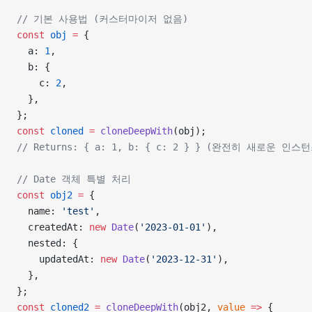
// 기본 사용법 (커스터마이저 없음)
const
 obj
 =
 {
  a: 
1
,
  b: {
    c: 
2
,
  },
};
const
 cloned
 =
 cloneDeepWith
(obj);
// Returns: { a: 1, b: { c: 2 } } (완전히 새로운 인스
// Date 객체 특별 처리
const
 obj2
 =
 {
  name: 
'test'
,
  createdAt: 
new
 Date
(
'2023-01-01'
),
  nested: {
    updatedAt: 
new
 Date
(
'2023-12-31'
),
  },
};
const
 cloned2
 =
 cloneDeepWith
(obj2, 
value
 =>
 {