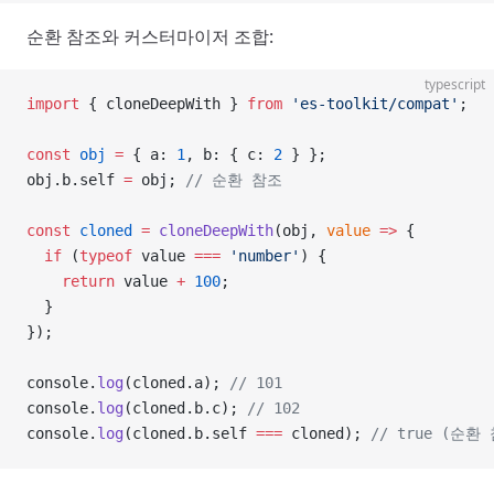
순환 참조와 커스터마이저 조합:
typescript
import
 { cloneDeepWith } 
from
 'es-toolkit/compat'
;
const
 obj
 =
 { a: 
1
, b: { c: 
2
 } };
obj.b.self 
=
 obj; 
// 순환 참조
const
 cloned
 =
 cloneDeepWith
(obj, 
value
 =>
 {
  if
 (
typeof
 value 
===
 'number'
) {
    return
 value 
+
 100
;
  }
});
console.
log
(cloned.a); 
// 101
console.
log
(cloned.b.c); 
// 102
console.
log
(cloned.b.self 
===
 cloned); 
// true (순환