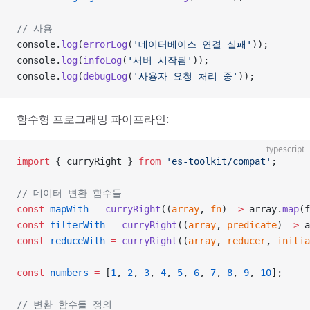
// 사용
console.
log
(
errorLog
(
'데이터베이스 연결 실패'
));
console.
log
(
infoLog
(
'서버 시작됨'
));
console.
log
(
debugLog
(
'사용자 요청 처리 중'
));
함수형 프로그래밍 파이프라인:
typescript
import
 { curryRight } 
from
 'es-toolkit/compat'
;
// 데이터 변환 함수들
const
 mapWith
 =
 curryRight
((
array
, 
fn
) 
=>
 array.
map
(f
const
 filterWith
 =
 curryRight
((
array
, 
predicate
) 
=>
 a
const
 reduceWith
 =
 curryRight
((
array
, 
reducer
, 
initia
const
 numbers
 =
 [
1
, 
2
, 
3
, 
4
, 
5
, 
6
, 
7
, 
8
, 
9
, 
10
];
// 변환 함수들 정의