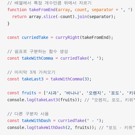
// 배열에서 특정 개수만큼 뒤에서 자르기
function
 takeFromEnd
(
array
, 
count
, 
separator
 =
 ', '
) 
  return
 array.
slice
(
-
count).
join
(separator);
}
const
 curriedTake
 =
 curryRight
(takeFromEnd);
// 쉼표로 구분하는 함수 생성
const
 takeWithComma
 =
 curriedTake
(
', '
);
// 마지막 3개 가져오기
const
 takeLast3
 =
 takeWithComma
(
3
);
const
 fruits
 =
 [
'사과'
, 
'바나나'
, 
'오렌지'
, 
'포도'
, 
'키
console.
log
(
takeLast3
(fruits)); 
// "오렌지, 포도, 키위
// 다른 구분자 사용
const
 takeWithDash
 =
 curriedTake
(
' - '
);
console.
log
(
takeWithDash
(
2
, fruits)); 
// "포도 - 키위"