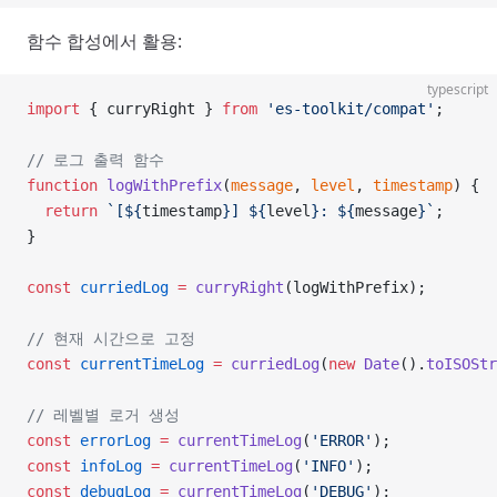
함수 합성에서 활용:
typescript
import
 { curryRight } 
from
 'es-toolkit/compat'
;
// 로그 출력 함수
function
 logWithPrefix
(
message
, 
level
, 
timestamp
) {
  return
 `[${
timestamp
}] ${
level
}: ${
message
}`
;
}
const
 curriedLog
 =
 curryRight
(logWithPrefix);
// 현재 시간으로 고정
const
 currentTimeLog
 =
 curriedLog
(
new
 Date
().
toISOStr
// 레벨별 로거 생성
const
 errorLog
 =
 currentTimeLog
(
'ERROR'
);
const
 infoLog
 =
 currentTimeLog
(
'INFO'
);
const
 debugLog
 =
 currentTimeLog
(
'DEBUG'
);