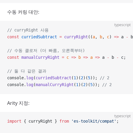
수동 커링 대안:
typescript
// curryRight 사용
const
 curriedSubtract
 =
 curryRight
((
a
, 
b
, 
c
) 
=>
 a 
-
 b
// 수동 클로저 (더 빠름, 오른쪽부터)
const
 manualCurryRight
 =
 c
 =>
 b
 =>
 a
 =>
 a 
-
 b 
-
 c;
// 둘 다 같은 결과
console.
log
(
curriedSubtract
(
1
)(
2
)(
5
)); 
// 2
console.
log
(
manualCurryRight
(
1
)(
2
)(
5
)); 
// 2
Arity 지정:
typescript
import
 { curryRight } 
from
 'es-toolkit/compat'
;