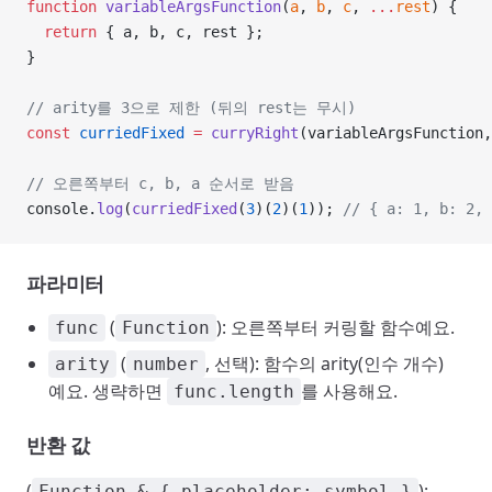
function
 variableArgsFunction
(
a
, 
b
, 
c
, 
...
rest
) {
  return
 { a, b, c, rest };
}
// arity를 3으로 제한 (뒤의 rest는 무시)
const
 curriedFixed
 =
 curryRight
(variableArgsFunction,
// 오른쪽부터 c, b, a 순서로 받음
console.
log
(
curriedFixed
(
3
)(
2
)(
1
)); 
// { a: 1, b: 2, 
파라미터
(
): 오른쪽부터 커링할 함수예요.
func
Function
(
, 선택): 함수의 arity(인수 개수)
arity
number
예요. 생략하면
를 사용해요.
func.length
반환 값
(
):
Function & { placeholder: symbol }