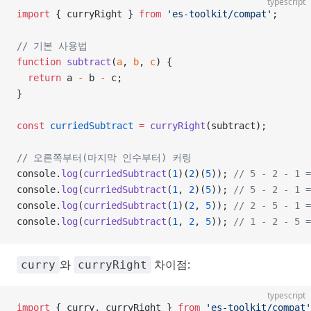
typescript
import
 { curryRight } 
from
 'es-toolkit/compat'
;
// 기본 사용법
function
 subtract
(
a
, 
b
, 
c
) {
  return
 a 
-
 b 
-
 c;
}
const
 curriedSubtract
 =
 curryRight
(subtract);
// 오른쪽부터(마지막 인수부터) 커링
console.
log
(
curriedSubtract
(
1
)(
2
)(
5
)); 
// 5 - 2 - 1 =
console.
log
(
curriedSubtract
(
1
, 
2
)(
5
)); 
// 5 - 2 - 1 =
console.
log
(
curriedSubtract
(
1
)(
2
, 
5
)); 
// 2 - 5 - 1 =
console.
log
(
curriedSubtract
(
1
, 
2
, 
5
)); 
// 1 - 2 - 5 =
와
차이점:
curry
curryRight
typescript
import
 { curry, curryRight } 
from
 'es-toolkit/compat'