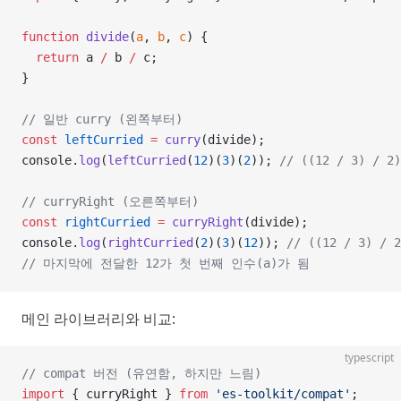
function
 divide
(
a
, 
b
, 
c
) {
  return
 a 
/
 b 
/
 c;
}
// 일반 curry (왼쪽부터)
const
 leftCurried
 =
 curry
(divide);
console.
log
(
leftCurried
(
12
)(
3
)(
2
)); 
// ((12 / 3) / 2)
// curryRight (오른쪽부터)
const
 rightCurried
 =
 curryRight
(divide);
console.
log
(
rightCurried
(
2
)(
3
)(
12
)); 
// ((12 / 3) / 2
// 마지막에 전달한 12가 첫 번째 인수(a)가 됨
메인 라이브러리와 비교:
typescript
// compat 버전 (유연함, 하지만 느림)
import
 { curryRight } 
from
 'es-toolkit/compat'
;