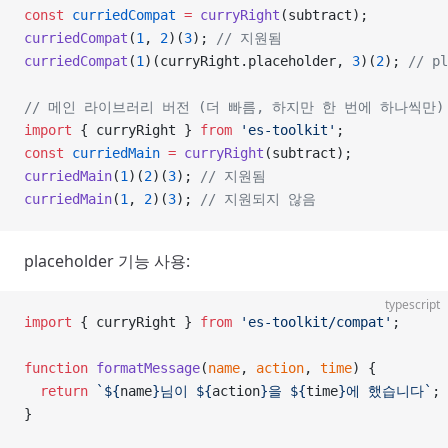
const
 curriedCompat
 =
 curryRight
(subtract);
curriedCompat
(
1
, 
2
)(
3
); 
// 지원됨
curriedCompat
(
1
)(curryRight.placeholder, 
3
)(
2
); 
// p
// 메인 라이브러리 버전 (더 빠름, 하지만 한 번에 하나씩만)
import
 { curryRight } 
from
 'es-toolkit'
;
const
 curriedMain
 =
 curryRight
(subtract);
curriedMain
(
1
)(
2
)(
3
); 
// 지원됨
curriedMain
(
1
, 
2
)(
3
); 
// 지원되지 않음
placeholder 기능 사용:
typescript
import
 { curryRight } 
from
 'es-toolkit/compat'
;
function
 formatMessage
(
name
, 
action
, 
time
) {
  return
 `${
name
}님이 ${
action
}을 ${
time
}에 했습니다`
;
}