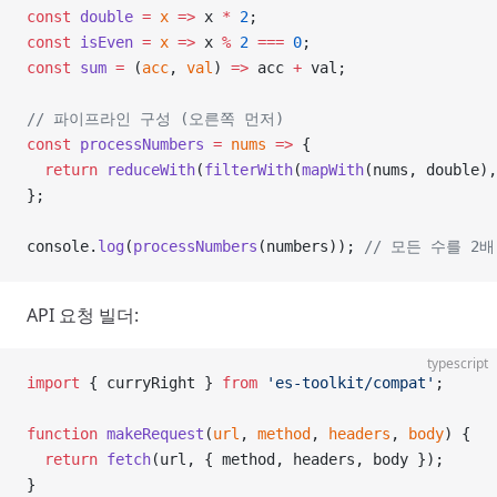
const
 double
 =
 x
 =>
 x 
*
 2
;
const
 isEven
 =
 x
 =>
 x 
%
 2
 ===
 0
;
const
 sum
 =
 (
acc
, 
val
) 
=>
 acc 
+
 val;
// 파이프라인 구성 (오른쪽 먼저)
const
 processNumbers
 =
 nums
 =>
 {
  return
 reduceWith
(
filterWith
(
mapWith
(nums, double),
};
console.
log
(
processNumbers
(numbers)); 
// 모든 수를 2
API 요청 빌더:
typescript
import
 { curryRight } 
from
 'es-toolkit/compat'
;
function
 makeRequest
(
url
, 
method
, 
headers
, 
body
) {
  return
 fetch
(url, { method, headers, body });
}