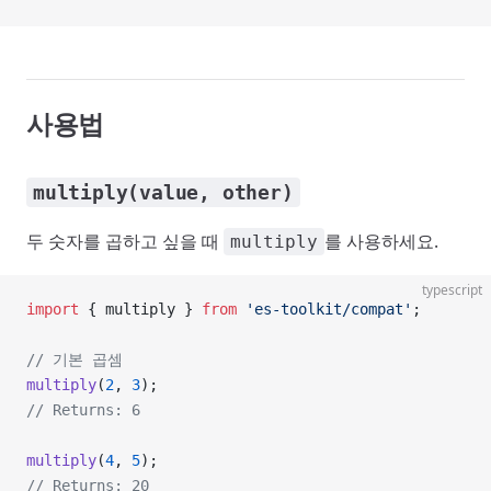
사용법
multiply(value, other)
두 숫자를 곱하고 싶을 때
를 사용하세요.
multiply
typescript
import
 { multiply } 
from
 'es-toolkit/compat'
;
// 기본 곱셈
multiply
(
2
, 
3
);
// Returns: 6
multiply
(
4
, 
5
);
// Returns: 20