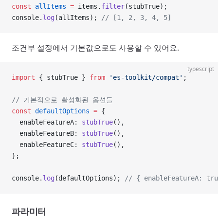
const
 allItems
 =
 items.
filter
(stubTrue);
console.
log
(allItems); 
// [1, 2, 3, 4, 5]
조건부 설정에서 기본값으로도 사용할 수 있어요.
typescript
import
 { stubTrue } 
from
 'es-toolkit/compat'
;
// 기본적으로 활성화된 옵션들
const
 defaultOptions
 =
 {
  enableFeatureA: 
stubTrue
(),
  enableFeatureB: 
stubTrue
(),
  enableFeatureC: 
stubTrue
(),
};
console.
log
(defaultOptions); 
// { enableFeatureA: tru
파라미터