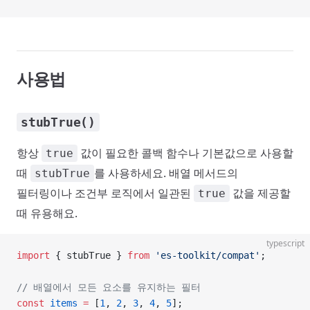
사용법
stubTrue()
항상
값이 필요한 콜백 함수나 기본값으로 사용할
true
때
를 사용하세요. 배열 메서드의
stubTrue
필터링이나 조건부 로직에서 일관된
값을 제공할
true
때 유용해요.
typescript
import
 { stubTrue } 
from
 'es-toolkit/compat'
;
// 배열에서 모든 요소를 유지하는 필터
const
 items
 =
 [
1
, 
2
, 
3
, 
4
, 
5
];