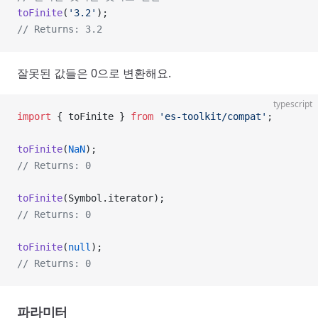
toFinite
(
'3.2'
);
// Returns: 3.2
잘못된 값들은 0으로 변환해요.
typescript
import
 { toFinite } 
from
 'es-toolkit/compat'
;
toFinite
(
NaN
);
// Returns: 0
toFinite
(Symbol.iterator);
// Returns: 0
toFinite
(
null
);
// Returns: 0
파라미터