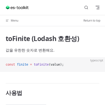
Skip to content
Menu
Return to top
toFinite (Lodash 호환성)
값을 유한한 숫자로 변환해요.
typescript
const
 finite
 =
 toFinite
(value);
사용법