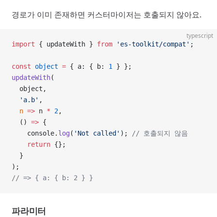
경로가 이미 존재하면 커스터마이저는 호출되지 않아요.
typescript
import
 { updateWith } 
from
 'es-toolkit/compat'
;
const
 object
 =
 { a: { b: 
1
 } };
updateWith
(
  object,
  'a.b'
,
  n
 =>
 n 
*
 2
,
  () 
=>
 {
    console.
log
(
'Not called'
); 
// 호출되지 않음
    return
 {};
  }
);
// => { a: { b: 2 } }
파라미터