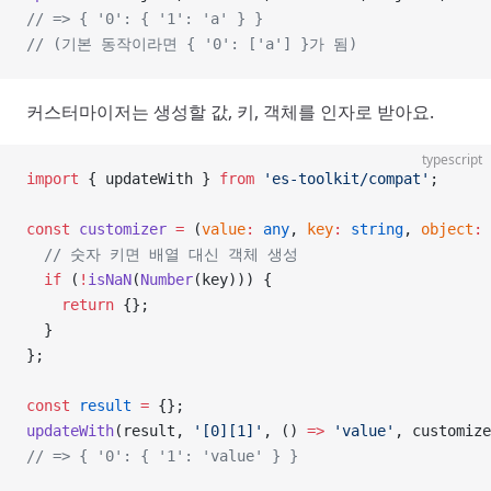
// => { '0': { '1': 'a' } }
// (기본 동작이라면 { '0': ['a'] }가 됨)
커스터마이저는 생성할 값, 키, 객체를 인자로 받아요.
typescript
import
 { updateWith } 
from
 'es-toolkit/compat'
;
const
 customizer
 =
 (
value
:
 any
, 
key
:
 string
, 
object
:
 
  // 숫자 키면 배열 대신 객체 생성
  if
 (
!
isNaN
(
Number
(key))) {
    return
 {};
  }
};
const
 result
 =
 {};
updateWith
(result, 
'[0][1]'
, () 
=>
 'value'
, customize
// => { '0': { '1': 'value' } }