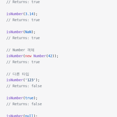
// Returns: true
isNumber
(
3.14
);
// Returns: true
isNumber
(
NaN
);
// Returns: true
// Number 객체
isNumber
(
new
 Number
(
42
));
// Returns: true
// 다른 타입
isNumber
(
'123'
);
// Returns: false
isNumber
(
true
);
// Returns: false
isNumber
(
null
);