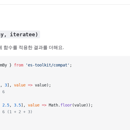
ay, iteratee)
에 함수를 적용한 결과를 더해요.
mBy } 
from
 'es-toolkit/compat'
;
, 
3
], 
value
 =>
 value);
 6
 
2.5
, 
3.5
], 
value
 =>
 Math.
floor
(value));
 6 (1 + 2 + 3)