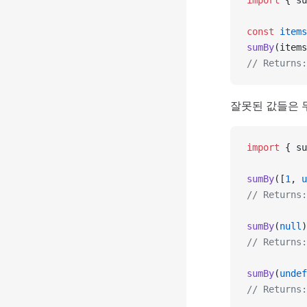
import
 { su
const
 items
sumBy
(items
// Returns:
잘못된 값들은 
import
 { su
sumBy
([
1
, 
u
// Returns
sumBy
(
null
)
// Returns:
sumBy
(
undef
// Returns: