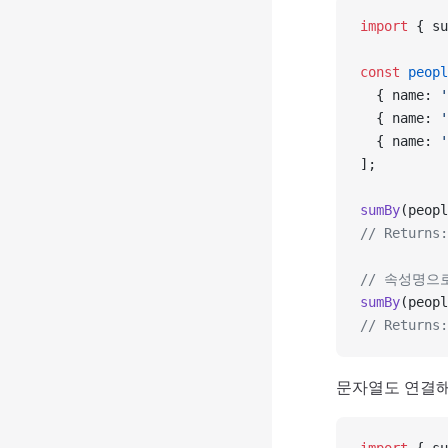
import
 { su
const
 peopl
  { name: 
  { name: 
  { name: 
];
sumBy
(peopl
// Returns:
// 속성명으
sumBy
(peopl
// Returns:
문자열도 연결해