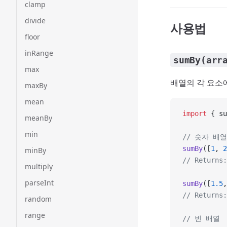
clamp
divide
사용법
floor
inRange
sumBy(arr
max
배열의 각 요소
maxBy
mean
import
 { su
meanBy
min
// 숫자 배열
sumBy
([
1
, 
2
minBy
// Returns:
multiply
parseInt
sumBy
([
1.5
,
// Returns:
random
range
// 빈 배열