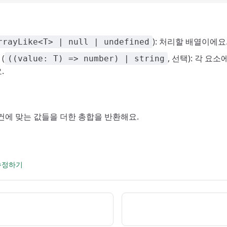
): 처리할 배열이에요
rrayLike<T> | null | undefined
(
, 선택): 각 요
((value: T) => number) | string
.
 조건에 맞는 값들을 더한 총합을 반환해요.
 수정하기