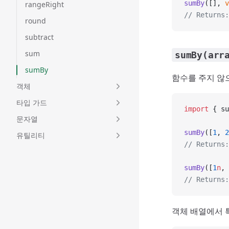
sumBy
([], 
v
rangeRight
// Returns:
round
subtract
sum
sumBy(arr
sumBy
함수를 주지 않
객체
타입 가드
import
 { su
문자열
sumBy
([
1
, 
2
유틸리티
// Returns:
sumBy
([
1
n
, 
// Returns:
객체 배열에서 