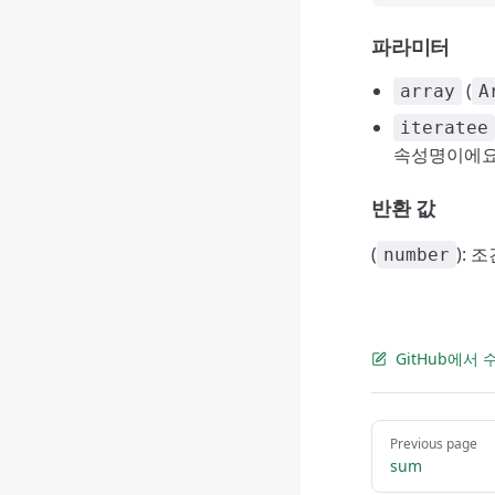
파라미터
(
array
A
iteratee
속성명이에요
반환 값
(
):
number
GitHub에서
Pager
Previous page
sum