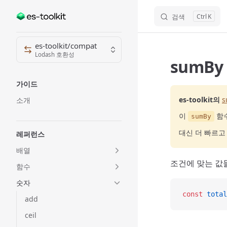
검색
K
Skip to content
Sidebar Navigation
es-toolkit/compat
Lodash 호환성
sumBy
가이드
es-toolkit의
s
소개
이
함수
sumBy
대신 더 빠르
레퍼런스
배열
조건에 맞는 값
함수
숫자
const
 total
add
ceil