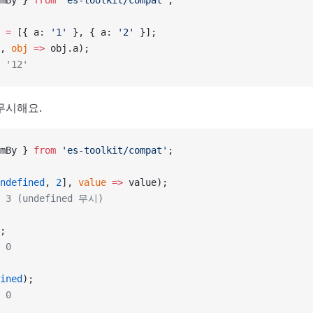
mBy } 
from
 'es-toolkit/compat'
;
 =
 [{ a: 
'1'
 }, { a: 
'2'
 }];
, 
obj
 =>
 obj.a);
 '12'
무시해요.
mBy } 
from
 'es-toolkit/compat'
;
ndefined
, 
2
], 
value
 =>
 value);
: 3 (undefined 무시)
;
 0
ined
);
 0