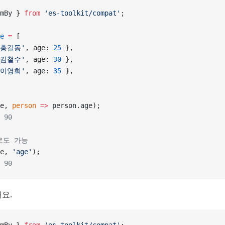
mBy } 
from
 'es-toolkit/compat'
;
e
 =
 [
'홍길동'
, age: 
25
 },
'김철수'
, age: 
30
 },
'이영희'
, age: 
35
 },
e, 
person
 =>
 person.age);
 90
로도 가능
e, 
'age'
);
 90
요.