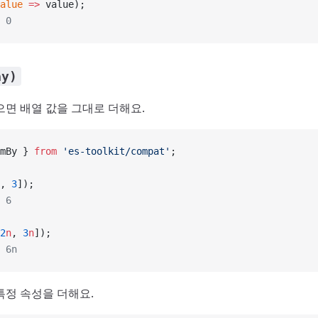
alue
 =>
 value);
 0
ay)
으면 배열 값을 그대로 더해요.
mBy } 
from
 'es-toolkit/compat'
;
, 
3
]);
 6
2
n
, 
3
n
]);
 6n
특정 속성을 더해요.