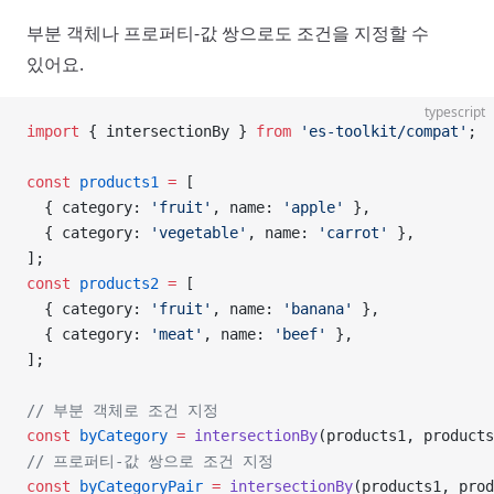
부분 객체나 프로퍼티-값 쌍으로도 조건을 지정할 수
있어요.
typescript
import
 { intersectionBy } 
from
 'es-toolkit/compat'
;
const
 products1
 =
 [
  { category: 
'fruit'
, name: 
'apple'
 },
  { category: 
'vegetable'
, name: 
'carrot'
 },
];
const
 products2
 =
 [
  { category: 
'fruit'
, name: 
'banana'
 },
  { category: 
'meat'
, name: 
'beef'
 },
];
// 부분 객체로 조건 지정
const
 byCategory
 =
 intersectionBy
(products1, products
// 프로퍼티-값 쌍으로 조건 지정
const
 byCategoryPair
 =
 intersectionBy
(products1, prod