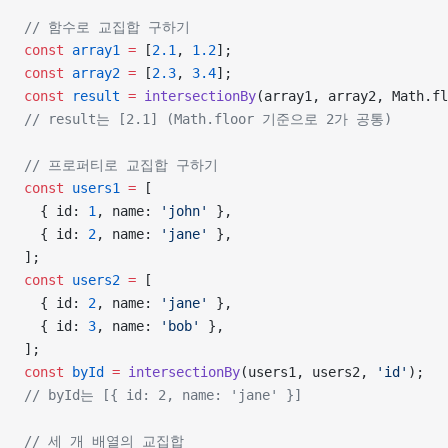
// 함수로 교집합 구하기
const
 array1
 =
 [
2.1
, 
1.2
];
const
 array2
 =
 [
2.3
, 
3.4
];
const
 result
 =
 intersectionBy
(array1, array2, Math.fl
// result는 [2.1] (Math.floor 기준으로 2가 공통)
// 프로퍼티로 교집합 구하기
const
 users1
 =
 [
  { id: 
1
, name: 
'john'
 },
  { id: 
2
, name: 
'jane'
 },
];
const
 users2
 =
 [
  { id: 
2
, name: 
'jane'
 },
  { id: 
3
, name: 
'bob'
 },
];
const
 byId
 =
 intersectionBy
(users1, users2, 
'id'
);
// byId는 [{ id: 2, name: 'jane' }]
// 세 개 배열의 교집합