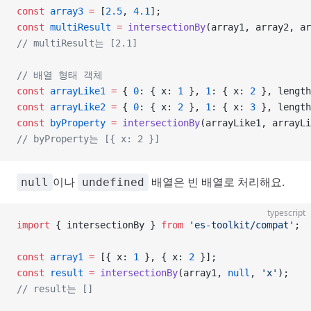
const
 array3
 =
 [
2.5
, 
4.1
];
const
 multiResult
 =
 intersectionBy
(array1, array2, ar
// multiResult는 [2.1]
// 배열 형태 객체
const
 arrayLike1
 =
 { 
0
: { x: 
1
 }, 
1
: { x: 
2
 }, length
const
 arrayLike2
 =
 { 
0
: { x: 
2
 }, 
1
: { x: 
3
 }, length
const
 byProperty
 =
 intersectionBy
(arrayLike1, arrayLi
// byProperty는 [{ x: 2 }]
이나
배열은 빈 배열로 처리해요.
null
undefined
typescript
import
 { intersectionBy } 
from
 'es-toolkit/compat'
;
const
 array1
 =
 [{ x: 
1
 }, { x: 
2
 }];
const
 result
 =
 intersectionBy
(array1, 
null
, 
'x'
);
// result는 []