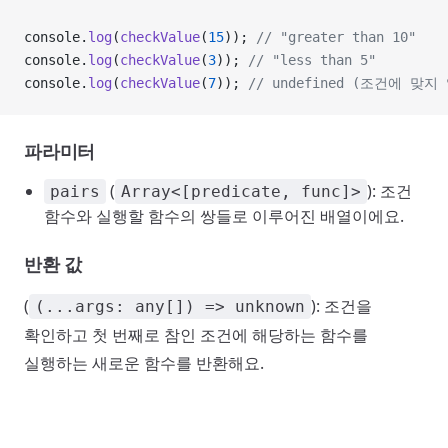
console.
log
(
checkValue
(
15
)); 
// "greater than 10"
console.
log
(
checkValue
(
3
)); 
// "less than 5"
console.
log
(
checkValue
(
7
)); 
// undefined (조건에 맞지
파라미터
(
): 조건
pairs
Array<[predicate, func]>
함수와 실행할 함수의 쌍들로 이루어진 배열이에요.
반환 값
(
): 조건을
(...args: any[]) => unknown
확인하고 첫 번째로 참인 조건에 해당하는 함수를
실행하는 새로운 함수를 반환해요.