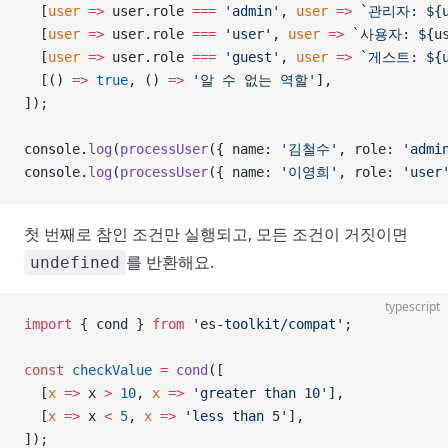
  [
user
 =>
 user.role 
===
 'admin'
, 
user
 =>
 `관리자: ${
  [
user
 =>
 user.role 
===
 'user'
, 
user
 =>
 `사용자: ${
u
  [
user
 =>
 user.role 
===
 'guest'
, 
user
 =>
 `게스트: ${
  [() 
=>
 true
, () 
=>
 '알 수 없는 역할'
],
]);
console.
log
(
processUser
({ name: 
'김철수'
, role: 
'admi
console.
log
(
processUser
({ name: 
'이영희'
, role: 
'user
첫 번째로 참인 조건만 실행되고, 모든 조건이 거짓이면
를 반환해요.
undefined
typescript
import
 { cond } 
from
 'es-toolkit/compat'
;
const
 checkValue
 =
 cond
([
  [
x
 =>
 x 
>
 10
, 
x
 =>
 'greater than 10'
],
  [
x
 =>
 x 
<
 5
, 
x
 =>
 'less than 5'
],
]);