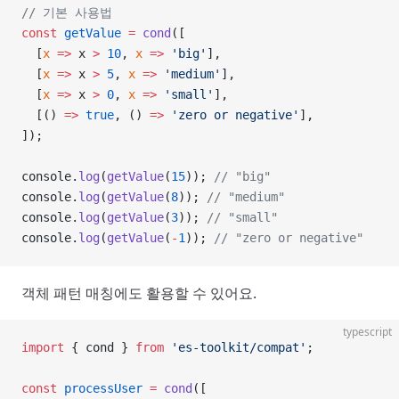
// 기본 사용법
const
 getValue
 =
 cond
([
  [
x
 =>
 x 
>
 10
, 
x
 =>
 'big'
],
  [
x
 =>
 x 
>
 5
, 
x
 =>
 'medium'
],
  [
x
 =>
 x 
>
 0
, 
x
 =>
 'small'
],
  [() 
=>
 true
, () 
=>
 'zero or negative'
],
]);
console.
log
(
getValue
(
15
)); 
// "big"
console.
log
(
getValue
(
8
)); 
// "medium"
console.
log
(
getValue
(
3
)); 
// "small"
console.
log
(
getValue
(
-
1
)); 
// "zero or negative"
객체 패턴 매칭에도 활용할 수 있어요.
typescript
import
 { cond } 
from
 'es-toolkit/compat'
;
const
 processUser
 =
 cond
([