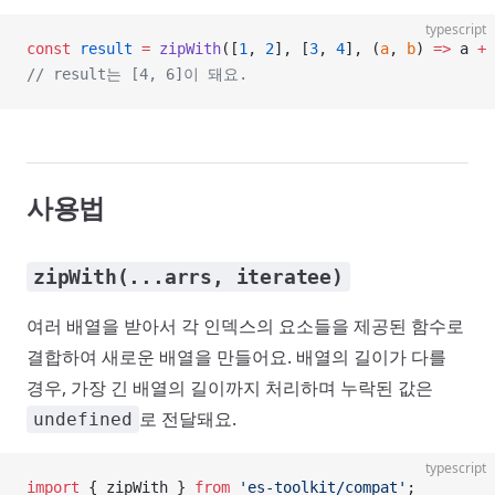
typescript
const
 result
 =
 zipWith
([
1
, 
2
], [
3
, 
4
], (
a
, 
b
) 
=>
 a 
+
 
// result는 [4, 6]이 돼요.
사용법
zipWith(...arrs, iteratee)
여러 배열을 받아서 각 인덱스의 요소들을 제공된 함수로
결합하여 새로운 배열을 만들어요. 배열의 길이가 다를
경우, 가장 긴 배열의 길이까지 처리하며 누락된 값은
로 전달돼요.
undefined
typescript
import
 { zipWith } 
from
 'es-toolkit/compat'
;