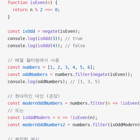
function
 isEven
(
n
) {
  return
 n 
%
 2
 ===
 0
;
}
const
 isOdd
 =
 negate
(isEven);
console.
log
(
isOdd
(
3
)); 
// true
console.
log
(
isOdd
(
4
)); 
// false
// 배열 필터링에서 사용
const
 numbers
 =
 [
1
, 
2
, 
3
, 
4
, 
5
, 
6
];
const
 oddNumbers
 =
 numbers.
filter
(
negate
(isEven));
console.
log
(oddNumbers); 
// [1, 3, 5]
// 현대적인 대안 (권장)
const
 modernOddNumbers
 =
 numbers.
filter
(
n
 =>
 !
isEven
(
// 또는
const
 isOddModern
 =
 n
 =>
 !
isEven
(n);
const
 modernOddNumbers2
 =
 numbers.
filter
(isOddModern)
// 복잡한 예시