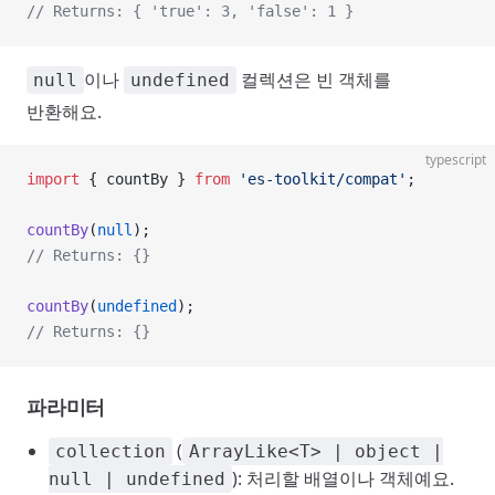
// Returns: { 'true': 3, 'false': 1 }
이나
컬렉션은 빈 객체를
null
undefined
반환해요.
typescript
import
 { countBy } 
from
 'es-toolkit/compat'
;
countBy
(
null
);
// Returns: {}
countBy
(
undefined
);
// Returns: {}
파라미터
(
collection
ArrayLike<T> | object |
): 처리할 배열이나 객체예요.
null | undefined