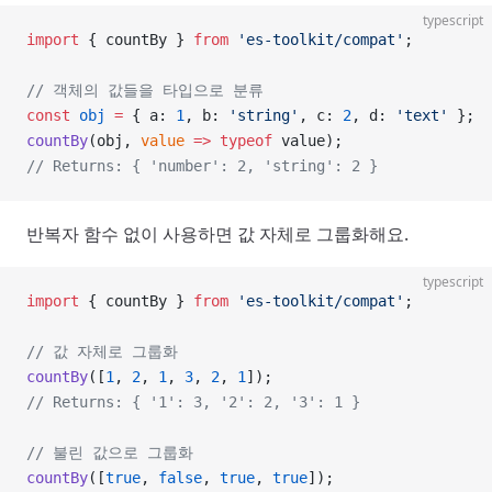
typescript
import
 { countBy } 
from
 'es-toolkit/compat'
;
// 객체의 값들을 타입으로 분류
const
 obj
 =
 { a: 
1
, b: 
'string'
, c: 
2
, d: 
'text'
 };
countBy
(obj, 
value
 =>
 typeof
 value);
// Returns: { 'number': 2, 'string': 2 }
반복자 함수 없이 사용하면 값 자체로 그룹화해요.
typescript
import
 { countBy } 
from
 'es-toolkit/compat'
;
// 값 자체로 그룹화
countBy
([
1
, 
2
, 
1
, 
3
, 
2
, 
1
]);
// Returns: { '1': 3, '2': 2, '3': 1 }
// 불린 값으로 그룹화
countBy
([
true
, 
false
, 
true
, 
true
]);