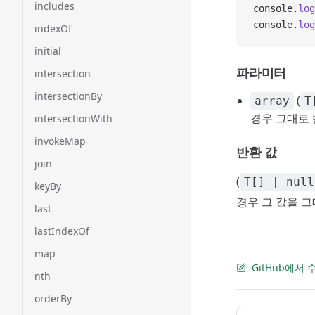
includes
console.
log
console.
log
indexOf
initial
파라미터
intersection
intersectionBy
(
array
T
경우 그대로 
intersectionWith
invokeMap
반환 값
join
(
T[] | null
keyBy
경우 그 값을 
last
lastIndexOf
map
GitHub에서
nth
orderBy