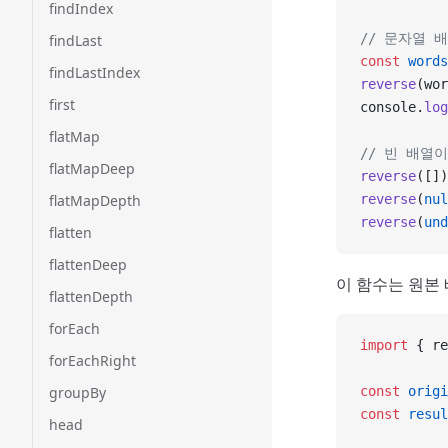
findIndex
// 문자열 
findLast
const
 words
findLastIndex
reverse
(wor
first
console.
log
flatMap
// 빈 배열이
flatMapDeep
reverse
([])
flatMapDepth
reverse
(
nul
reverse
(
und
flatten
flattenDeep
이 함수는 원본
flattenDepth
forEach
import
 { re
forEachRight
groupBy
const
 origi
const
 resul
head