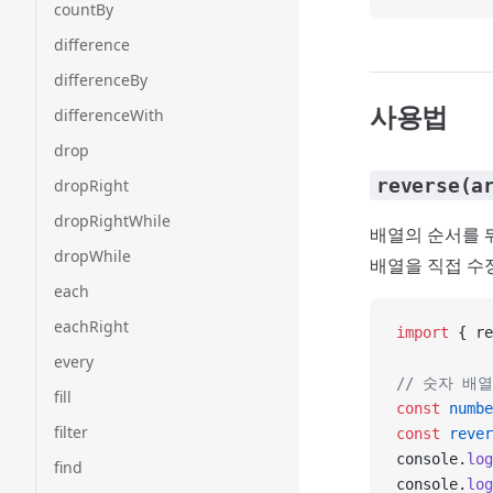
countBy
difference
differenceBy
사용법
differenceWith
drop
reverse(a
dropRight
dropRightWhile
배열의 순서를 
dropWhile
배열을 직접 수
each
eachRight
import
 { re
every
// 숫자 배
fill
const
 numbe
filter
const
 rever
console.
log
find
console.
log