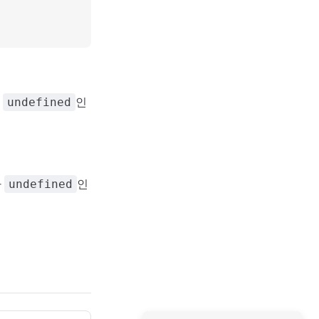
나
인
undefined
나
인
undefined