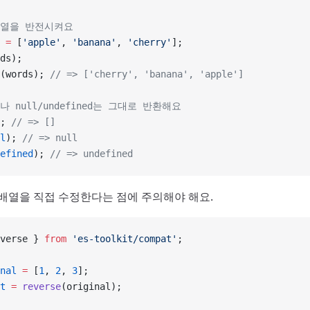
배열을 반전시켜요
 =
 [
'apple'
, 
'banana'
, 
'cherry'
];
ds);
(words); 
// => ['cherry', 'banana', 'apple']
나 null/undefined는 그대로 반환해요
; 
// => []
l
); 
// => null
efined
); 
// => undefined
 배열을 직접 수정한다는 점에 주의해야 해요.
verse } 
from
 'es-toolkit/compat'
;
nal
 =
 [
1
, 
2
, 
3
];
t
 =
 reverse
(original);