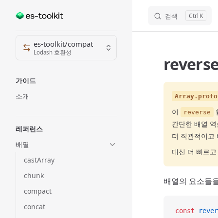
검색
K
Skip to content
Sidebar Navigation
es-toolkit/compat
Lodash 호환성
revers
가이드
소개
Array.proto
이
reverse
간단한 배열 역순
레퍼런스
더 직관적이고 
배열
대신 더 빠르
castArray
chunk
배열의 요소들을
compact
concat
const
 rever