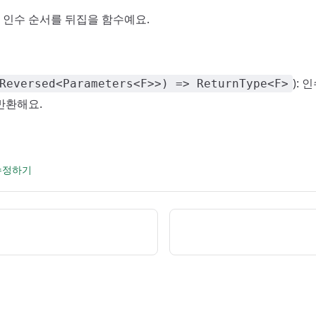
): 인수 순서를 뒤집을 함수예요.
):
Reversed<Parameters<F>>) => ReturnType<F>
반환해요.
 수정하기