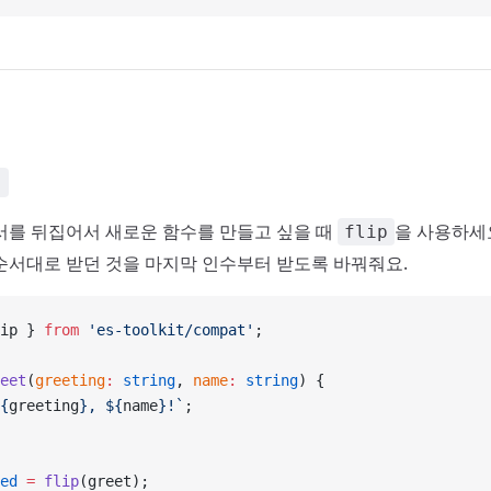
)
서를 뒤집어서 새로운 함수를 만들고 싶을 때
을 사용하세요
flip
순서대로 받던 것을 마지막 인수부터 받도록 바꿔줘요.
ip } 
from
 'es-toolkit/compat'
;
eet
(
greeting
:
 string
, 
name
:
 string
) {
{
greeting
}, ${
name
}!`
;
ed
 =
 flip
(greet);