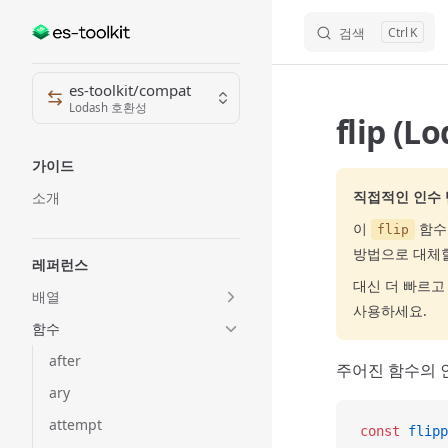
검색
K
Skip to content
Sidebar Navigation
es-toolkit/compat
Lodash 호환성
flip (
가이드
직접적인 인수
소개
이
함수
flip
방법으로 대체할
레퍼런스
대신 더 빠르
배열
사용하세요.
함수
after
주어진 함수의 
ary
attempt
const
 flipp