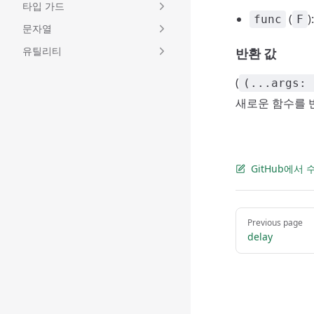
타입 가드
(
func
F
문자열
유틸리티
반환 값
(
(...args: 
새로운 함수를 
GitHub에서
Pager
Previous page
delay