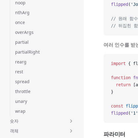
noop
flipped
(
'Jo
nthArg
// 원래 함수는
once
// 뒤집힌 함
overArgs
partial
여러 인수를 받
partialRight
rearg
import
 { fl
rest
function
 fn
spread
  return
 [a
throttle
}
unary
const
 flipp
wrap
flipped
(
'1'
숫자
객체
파라미터