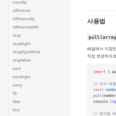
countBy
difference
differenceBy
사용법
differenceWith
drop
pull(arra
dropRight
배열에서 지정한
dropRightWhile
직접 변경하므로
dropWhile
each
import
 { pu
eachRight
// 숫자 배
every
const
 numbe
fill
pull
(number
filter
console.
log
find
// 문자열 