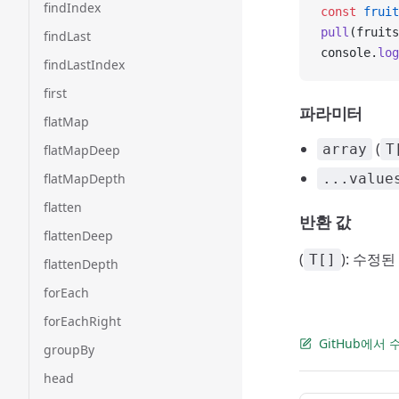
findIndex
const
 fruit
pull
(fruits
findLast
console.
log
findLastIndex
first
파라미터
flatMap
(
array
T
flatMapDeep
flatMapDepth
...value
flatten
반환 값
flattenDeep
(
): 수정
T[]
flattenDepth
forEach
forEachRight
GitHub에서
groupBy
head