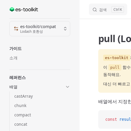
검색
K
Skip to content
Sidebar Navigation
es-toolkit/compat
Lodash 호환성
pull (
가이드
소개
es-toolkit
이
함수
pull
동작해요.
레퍼런스
대신 더 빠르
배열
castArray
배열에서 지정한
chunk
compact
const
 resul
concat