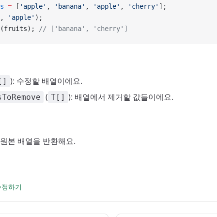
s
 =
 [
'apple'
, 
'banana'
, 
'apple'
, 
'cherry'
];
, 
'apple'
);
(fruits); 
// ['banana', 'cherry']
): 수정할 배열이에요.
[]
(
): 배열에서 제거할 값들이에요.
sToRemove
T[]
된 원본 배열을 반환해요.
 수정하기