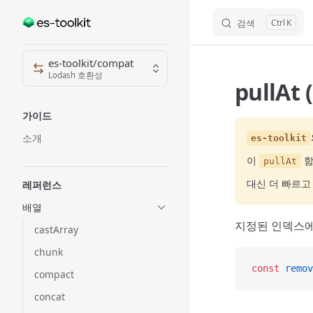
검색
K
Skip to content
Sidebar Navigation
es-toolkit/compat
Lodash 호환성
pullAt
가이드
소개
es-toolkit
이
함
pullAt
대신 더 빠르
레퍼런스
배열
지정된 인덱스에
castArray
chunk
const
 remov
compact
concat