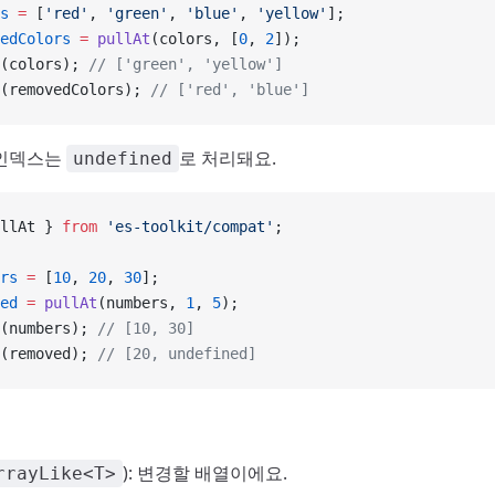
s
 =
 [
'red'
, 
'green'
, 
'blue'
, 
'yellow'
];
edColors
 =
 pullAt
(colors, [
0
, 
2
]);
(colors); 
// ['green', 'yellow']
(removedColors); 
// ['red', 'blue']
 인덱스는
로 처리돼요.
undefined
llAt } 
from
 'es-toolkit/compat'
;
rs
 =
 [
10
, 
20
, 
30
];
ed
 =
 pullAt
(numbers, 
1
, 
5
);
(numbers); 
// [10, 30]
(removed); 
// [20, undefined]
): 변경할 배열이에요.
rrayLike<T>