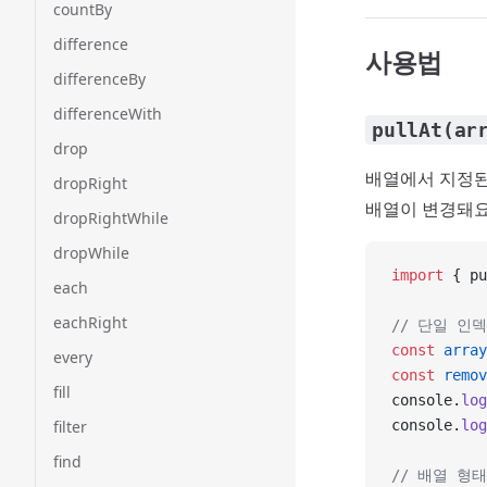
countBy
difference
사용법
differenceBy
differenceWith
pullAt(ar
drop
배열에서 지정된
dropRight
배열이 변경돼요
dropRightWhile
dropWhile
import
 { pu
each
eachRight
// 단일 인
const
 array
every
const
 remov
fill
console.
log
filter
console.
log
find
// 배열 형