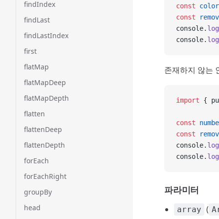
findIndex
const
 color
const
 remov
findLast
console.
log
findLastIndex
console.
log
first
flatMap
존재하지 않는
flatMapDeep
flatMapDepth
import
 { pu
flatten
const
 numbe
flattenDeep
const
 remov
flattenDepth
console.
log
console.
log
forEach
forEachRight
파라미터
groupBy
head
(
array
A