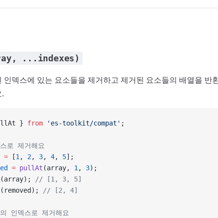
ray, ...indexes)
 인덱스에 있는 요소들을 제거하고 제거된 요소들의 배열을 반환
.
llAt } 
from
 'es-toolkit/compat'
;
덱스로 제거해요
 =
 [
1
, 
2
, 
3
, 
4
, 
5
];
ed
 =
 pullAt
(array, 
1
, 
3
);
(array); 
// [1, 3, 5]
(removed); 
// [2, 4]
태의 인덱스로 제거해요