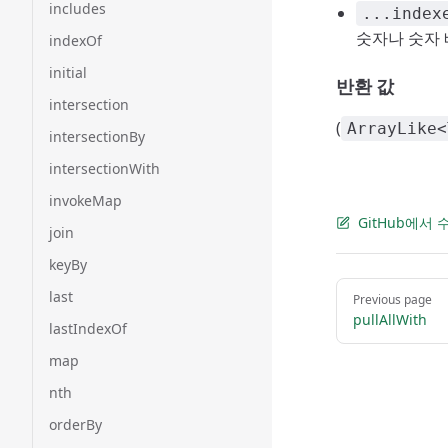
includes
...index
숫자나 숫자 
indexOf
initial
반환 값
intersection
(
ArrayLike<
intersectionBy
intersectionWith
invokeMap
GitHub에서
join
keyBy
Pager
last
Previous page
pullAllWith
lastIndexOf
map
nth
orderBy