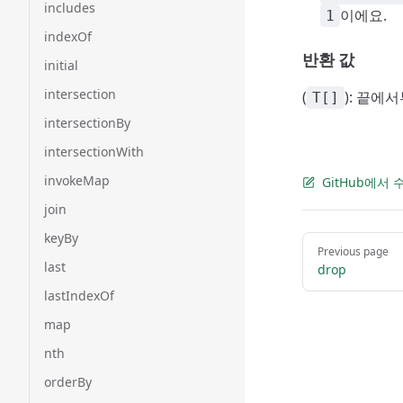
includes
이에요.
1
indexOf
반환 값
initial
intersection
(
): 끝에
T[]
intersectionBy
intersectionWith
invokeMap
GitHub에서
join
keyBy
Pager
Previous page
last
drop
lastIndexOf
map
nth
orderBy