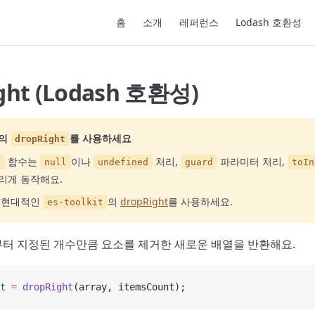
Main Navigation
홈
소개
레퍼런스
Lodash 호환성
ght (Lodash 호환성)
의
를 사용하세요
dropRight
함수는
이나
처리,
파라미터 처리,
t
null
undefined
guard
toIn
리게 동작해요.
고 현대적인
의
dropRight
를 사용하세요.
es-toolkit
터 지정된 개수만큼 요소를 제거한 새로운 배열을 반환해요.
t
 =
 dropRight
(array, itemsCount);