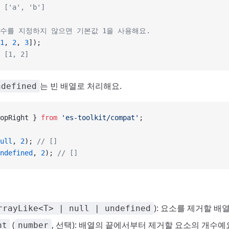
 ['a', 'b']
개수를 지정하지 않으면 기본값 1을 사용해요.
1
, 
2
, 
3
]);
 [1, 2]
는 빈 배열로 처리해요.
ndefined
opRight } 
from
 'es-toolkit/compat'
;
ull
, 
2
); 
// []
ndefined
, 
2
); 
// []
): 요소를 제거할 배
rrayLike<T> | null | undefined
(
, 선택): 배열의 끝에서부터 제거할 요소의 개수예
nt
number