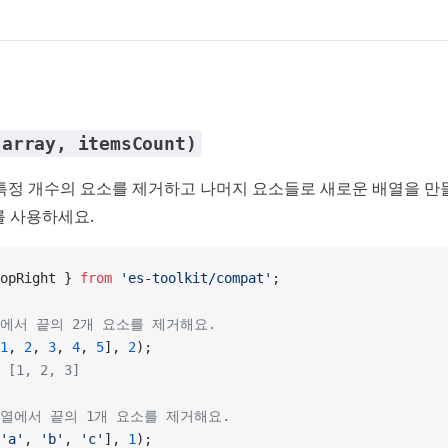
(array, itemsCount)
특정 개수의 요소를 제거하고 나머지 요소들로 새로운 배열을 만
를 사용하세요.
opRight } 
from
 'es-toolkit/compat'
;
열에서 끝의 2개 요소를 제거해요.
1
, 
2
, 
3
, 
4
, 
5
], 
2
);
 [1, 2, 3]
배열에서 끝의 1개 요소를 제거해요.
'a'
, 
'b'
, 
'c'
], 
1
);