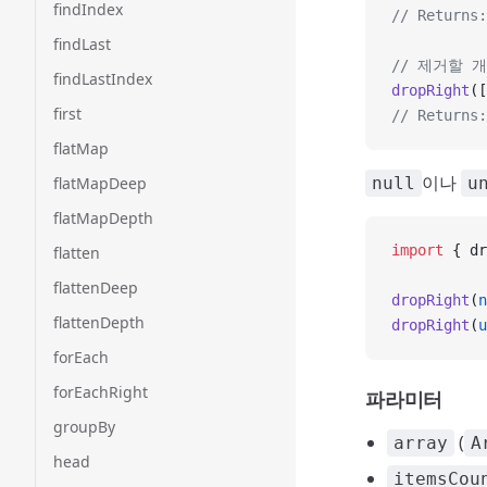
findIndex
// Returns:
findLast
// 제거할 
findLastIndex
dropRight
([
first
// Returns:
flatMap
이나
flatMapDeep
null
u
flatMapDepth
import
 { dr
flatten
flattenDeep
dropRight
(
n
flattenDepth
dropRight
(
u
forEach
forEachRight
파라미터
groupBy
(
array
A
head
itemsCou