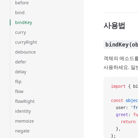
before
bind
bindKey
사용법
curry
curryRight
bindKey(o
debounce
객체의 메소드를
defer
사용하세요. 
delay
flip
import
 { bi
flow
const
 objec
flowRight
  user: 
'fr
identity
  greet
: 
fu
memoize
    return
 
  },
negate
};