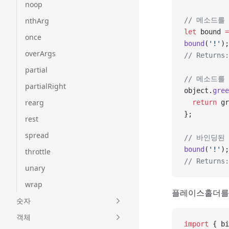
noop
nthArg
// 메소드를
let
 bound 
=
once
bound
(
'!'
);
overArgs
// Returns:
partial
// 메소드를
partialRight
object.
gree
rearg
  return
 gr
};
rest
spread
// 바인딩된
bound
(
'!'
);
throttle
// Returns:
unary
wrap
플레이스홀더를 
숫자
객체
import
 { bi