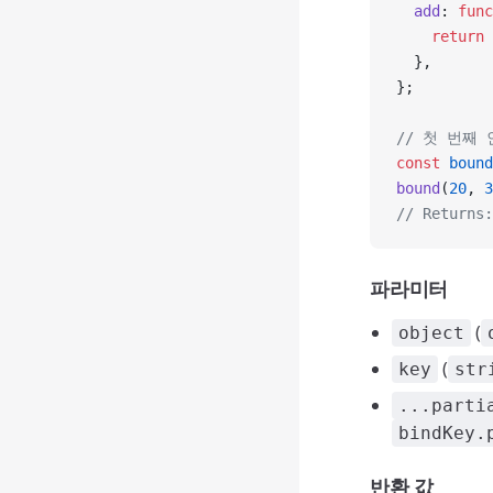
  add
: 
func
    return
 
  },
};
// 첫 번째
const
 bound
bound
(
20
, 
3
// Returns:
파라미터
(
object
(
key
str
...parti
bindKey.
반환 값