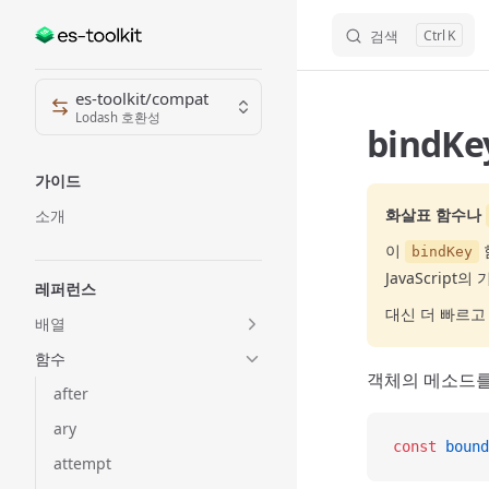
검색
K
Skip to content
Sidebar Navigation
es-toolkit/compat
Lodash 호환성
bindKe
가이드
화살표 함수나
소개
이
bindKey
JavaScript의
레퍼런스
대신 더 빠르고
배열
함수
객체의 메소드를
after
ary
const
 bound
attempt