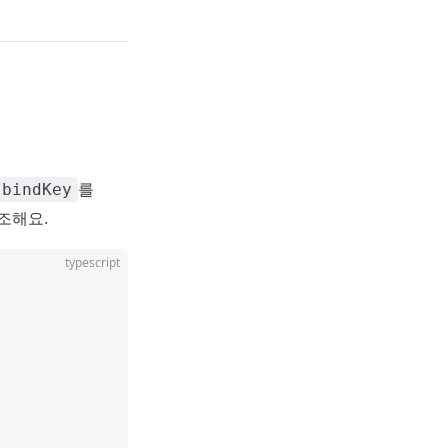
를
bindKey
조해요.
typescript