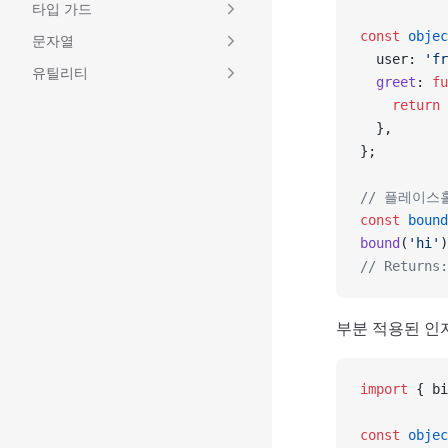
타입 가드
const
 objec
문자열
  user: 
'fr
유틸리티
  greet
: 
fu
    return
 
  },
};
// 플레이스
const
 bound
bound
(
'hi'
)
// Returns:
부분 적용된 인
import
 { bi
const
 objec