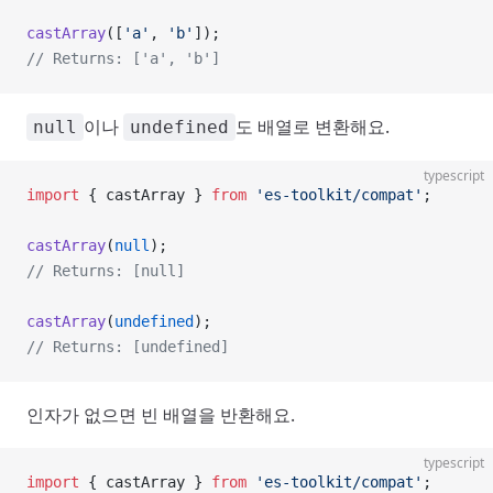
castArray
([
'a'
, 
'b'
]);
// Returns: ['a', 'b']
이나
도 배열로 변환해요.
null
undefined
typescript
import
 { castArray } 
from
 'es-toolkit/compat'
;
castArray
(
null
);
// Returns: [null]
castArray
(
undefined
);
// Returns: [undefined]
인자가 없으면 빈 배열을 반환해요.
typescript
import
 { castArray } 
from
 'es-toolkit/compat'
;