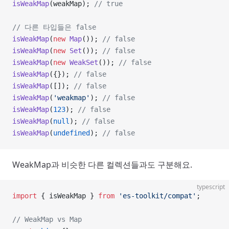
isWeakMap
(weakMap); 
// true
// 다른 타입들은 false
isWeakMap
(
new
 Map
()); 
// false
isWeakMap
(
new
 Set
()); 
// false
isWeakMap
(
new
 WeakSet
()); 
// false
isWeakMap
({}); 
// false
isWeakMap
([]); 
// false
isWeakMap
(
'weakmap'
); 
// false
isWeakMap
(
123
); 
// false
isWeakMap
(
null
); 
// false
isWeakMap
(
undefined
); 
// false
WeakMap과 비슷한 다른 컬렉션들과도 구분해요.
typescript
import
 { isWeakMap } 
from
 'es-toolkit/compat'
;
// WeakMap vs Map