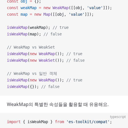
const
 obj
 =
 {};
const
 weakMap
 =
 new
 WeakMap
([[obj, 
'value'
]]);
const
 map
 =
 new
 Map
([[obj, 
'value'
]]);
isWeakMap
(weakMap); 
// true
isWeakMap
(map); 
// false
// WeakMap vs WeakSet
isWeakMap
(
new
 WeakMap
()); 
// true
isWeakMap
(
new
 WeakSet
()); 
// false
// WeakMap vs 일반 객체
isWeakMap
(
new
 WeakMap
()); 
// true
isWeakMap
({}); 
// false
WeakMap의 특별한 속성들을 활용할 때 유용해요.
typescript
import
 { isWeakMap } 
from
 'es-toolkit/compat'
;