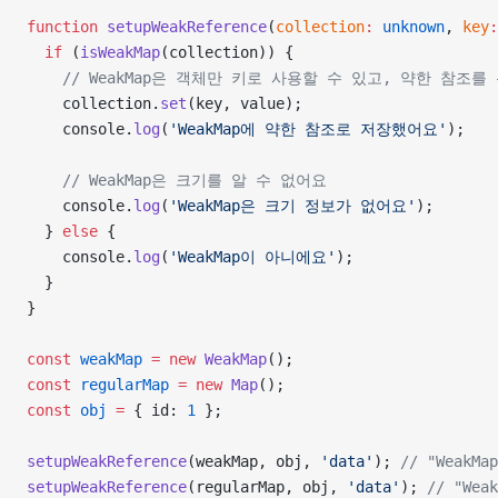
function
 setupWeakReference
(
collection
:
 unknown
, 
key
:
  if
 (
isWeakMap
(collection)) {
    // WeakMap은 객체만 키로 사용할 수 있고, 약한 참조를
    collection.
set
(key, value);
    console.
log
(
'WeakMap에 약한 참조로 저장했어요'
);
    // WeakMap은 크기를 알 수 없어요
    console.
log
(
'WeakMap은 크기 정보가 없어요'
);
  } 
else
 {
    console.
log
(
'WeakMap이 아니에요'
);
  }
}
const
 weakMap
 =
 new
 WeakMap
();
const
 regularMap
 =
 new
 Map
();
const
 obj
 =
 { id: 
1
 };
setupWeakReference
(weakMap, obj, 
'data'
); 
// "Weak
setupWeakReference
(regularMap, obj, 
'data'
); 
// "We