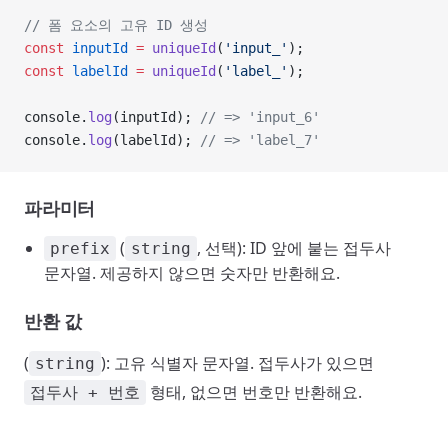
// 폼 요소의 고유 ID 생성
const
 inputId
 =
 uniqueId
(
'input_'
);
const
 labelId
 =
 uniqueId
(
'label_'
);
console.
log
(inputId); 
// => 'input_6'
console.
log
(labelId); 
// => 'label_7'
파라미터
(
, 선택): ID 앞에 붙는 접두사
prefix
string
문자열. 제공하지 않으면 숫자만 반환해요.
반환 값
(
): 고유 식별자 문자열. 접두사가 있으면
string
형태, 없으면 번호만 반환해요.
접두사 + 번호