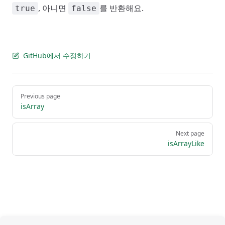
, 아니면
를 반환해요.
true
false
GitHub에서 수정하기
Pager
Previous page
isArray
Next page
isArrayLike