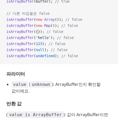
isArrayBuffer
(buffer); 
// true
// 다른 타입들은 false
isArrayBuffer
(
new
 Array
()); 
// false
isArrayBuffer
(
new
 Map
()); 
// false
isArrayBuffer
({}); 
// false
isArrayBuffer
(
'hello'
); 
// false
isArrayBuffer
(
123
); 
// false
isArrayBuffer
(
null
); 
// false
isArrayBuffer
(
undefined
); 
// false
파라미터
(
): ArrayBuffer인지 확인할
value
unknown
값이에요.
반환 값
(
): 값이 ArrayBuffer이면
value is ArrayBuffer