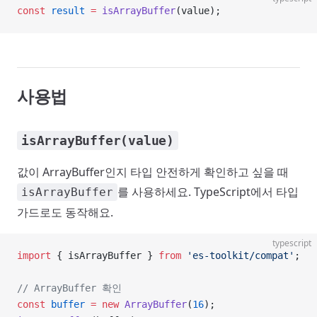
const
 result
 =
 isArrayBuffer
(value);
사용법
isArrayBuffer(value)
값이 ArrayBuffer인지 타입 안전하게 확인하고 싶을 때
를 사용하세요. TypeScript에서 타입
isArrayBuffer
가드로도 동작해요.
typescript
import
 { isArrayBuffer } 
from
 'es-toolkit/compat'
;
// ArrayBuffer 확인
const
 buffer
 =
 new
 ArrayBuffer
(
16
);