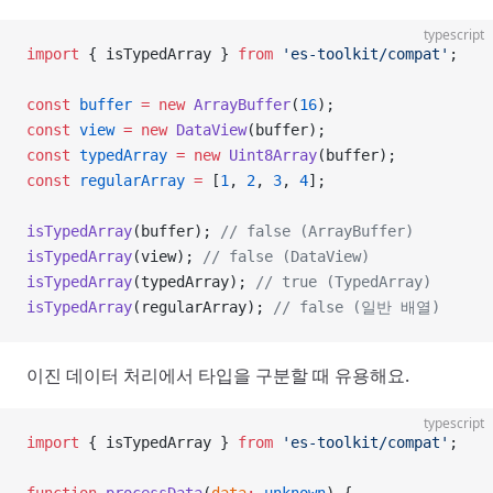
typescript
import
 { isTypedArray } 
from
 'es-toolkit/compat'
;
const
 buffer
 =
 new
 ArrayBuffer
(
16
);
const
 view
 =
 new
 DataView
(buffer);
const
 typedArray
 =
 new
 Uint8Array
(buffer);
const
 regularArray
 =
 [
1
, 
2
, 
3
, 
4
];
isTypedArray
(buffer); 
// false (ArrayBuffer)
isTypedArray
(view); 
// false (DataView)
isTypedArray
(typedArray); 
// true (TypedArray)
isTypedArray
(regularArray); 
// false (일반 배열)
이진 데이터 처리에서 타입을 구분할 때 유용해요.
typescript
import
 { isTypedArray } 
from
 'es-toolkit/compat'
;