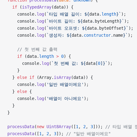
function
 processData
(
data
:
 unknown
) {
  if
 (
isTypedArray
(data)) {
    console.
log
(
`타입 배열 길이: ${
data
.
length
}`
);
    console.
log
(
`바이트 길이: ${
data
.
byteLength
}`
);
    console.
log
(
`바이트 오프셋: ${
data
.
byteOffset
}`
);
    console.
log
(
`생성자: ${
data
.
constructor
.
name
}`
);
    // 첫 번째 값 출력
    if
 (data.
length
 >
 0
) {
      console.
log
(
`첫 번째 값: ${
data
[
0
]
}`
);
    }
  } 
else
 if
 (Array.
isArray
(data)) {
    console.
log
(
'일반 배열이에요'
);
  } 
else
 {
    console.
log
(
'배열이 아니에요'
);
  }
}
processData
(
new
 Uint8Array
([
1
, 
2
, 
3
])); 
// 타입 배열 
processData
([
1
, 
2
, 
3
]); 
// "일반 배열이에요"