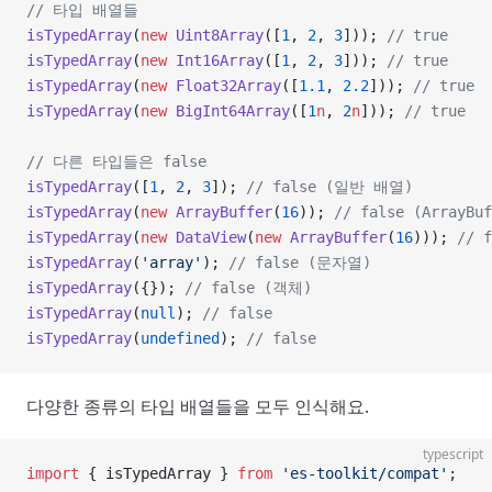
// 타입 배열들
isTypedArray
(
new
 Uint8Array
([
1
, 
2
, 
3
])); 
// true
isTypedArray
(
new
 Int16Array
([
1
, 
2
, 
3
])); 
// true
isTypedArray
(
new
 Float32Array
([
1.1
, 
2.2
])); 
// true
isTypedArray
(
new
 BigInt64Array
([
1
n
, 
2
n
])); 
// true
// 다른 타입들은 false
isTypedArray
([
1
, 
2
, 
3
]); 
// false (일반 배열)
isTypedArray
(
new
 ArrayBuffer
(
16
)); 
// false (ArrayBuf
isTypedArray
(
new
 DataView
(
new
 ArrayBuffer
(
16
))); 
// f
isTypedArray
(
'array'
); 
// false (문자열)
isTypedArray
({}); 
// false (객체)
isTypedArray
(
null
); 
// false
isTypedArray
(
undefined
); 
// false
다양한 종류의 타입 배열들을 모두 인식해요.
typescript
import
 { isTypedArray } 
from
 'es-toolkit/compat'
;