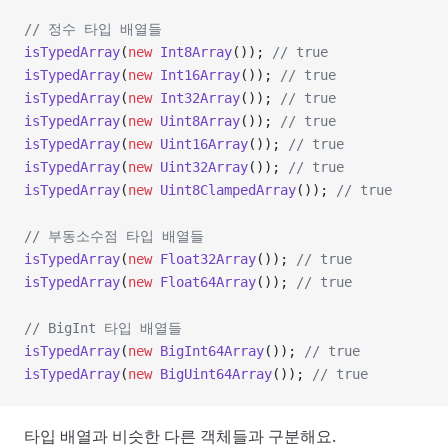
// 정수 타입 배열들
isTypedArray
(
new
 Int8Array
()); 
// true
isTypedArray
(
new
 Int16Array
()); 
// true
isTypedArray
(
new
 Int32Array
()); 
// true
isTypedArray
(
new
 Uint8Array
()); 
// true
isTypedArray
(
new
 Uint16Array
()); 
// true
isTypedArray
(
new
 Uint32Array
()); 
// true
isTypedArray
(
new
 Uint8ClampedArray
()); 
// true
// 부동소수점 타입 배열들
isTypedArray
(
new
 Float32Array
()); 
// true
isTypedArray
(
new
 Float64Array
()); 
// true
// BigInt 타입 배열들
isTypedArray
(
new
 BigInt64Array
()); 
// true
isTypedArray
(
new
 BigUint64Array
()); 
// true
타입 배열과 비슷한 다른 객체들과 구분해요.