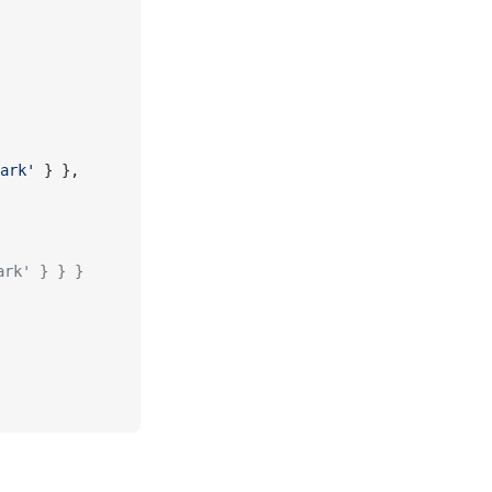
ark'
 } },
ark' } } }