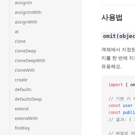
assignIn
assignInWith
사용법
assignWith
at
omit(obje
clone
객체에서 지정된
cloneDeep
키를 한 번에 
cloneDeepWith
유용해요.
cloneWith
create
import
 { om
defaults
defaultsDeep
// 기본 키 
const
 user
 
extend
const
 publi
extendWith
// 결과: { i
findKey
// 배열로 