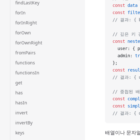
findLastKey
const
 data
 
forIn
const
 filte
// 결과: { b
forInRight
forOwn
// 깊은 키
const
 neste
forOwnRight
  user: { p
fromPairs
  admin: 
tr
functions
};
const
 resul
functionsIn
// 결과: { u
get
// 중첩된 
has
const
 compl
hasIn
const
 simpl
invert
// 결과: { d
invertBy
배열이나 문자열
keys