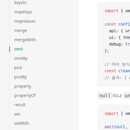
keysIn
import
 { om
mapKeys
mapValues
const
 confi
merge
  api: { ur
  ui: { the
mergeWith
  debug: 
tr
omit
};
omitBy
// 여러 방
pick
const
 clean
pickBy
// 결과: { a
property
이나
propertyOf
null
u
result
set
import
 { om
setWith
omit
(
null
, 