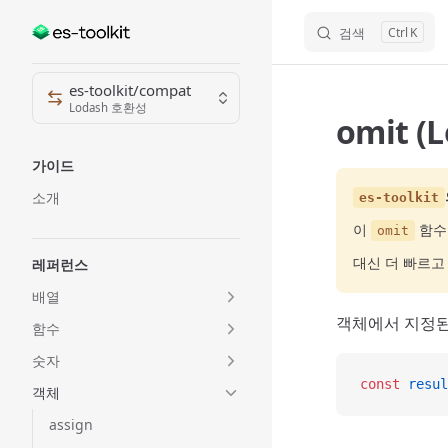
검색
K
Skip to content
Sidebar Navigation
es-toolkit/compat
Lodash 호환성
omit (
가이드
소개
es-toolkit
이
함수
omit
대신 더 빠르
레퍼런스
배열
객체에서 지정된
함수
숫자
const
 resul
객체
assign