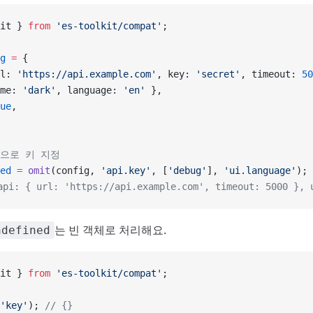
it } 
from
 'es-toolkit/compat'
;
g
 =
 {
l: 
'https://api.example.com'
, key: 
'secret'
, timeout: 
50
me: 
'dark'
, language: 
'en'
 },
ue
,
식으로 키 지정
ed
 =
 omit
(config, 
'api.key'
, [
'debug'
], 
'ui.language'
);
pi: { url: 'https://api.example.com', timeout: 5000 }, 
는 빈 객체로 처리해요.
ndefined
it } 
from
 'es-toolkit/compat'
;
'key'
); 
// {}