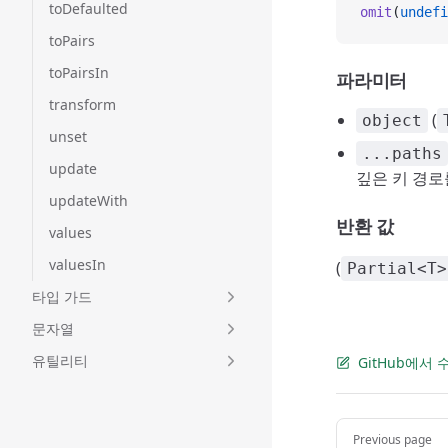
toDefaulted
omit
(
undefi
toPairs
toPairsIn
파라미터
transform
(
object
unset
...paths
update
깊은 키 경로
updateWith
반환 값
values
valuesIn
(
Partial<T>
타입 가드
문자열
유틸리티
GitHub에서
Pager
Previous page