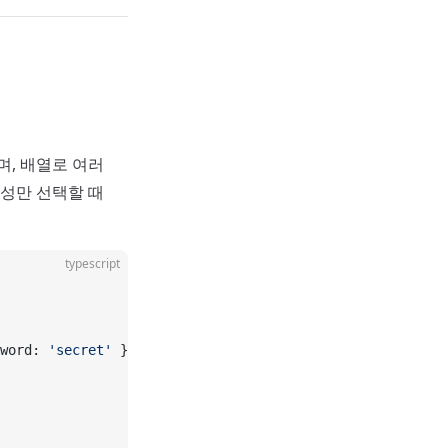
며, 배열로 여러
속성만 선택할 때
typescript
word: 
'secret'
 };