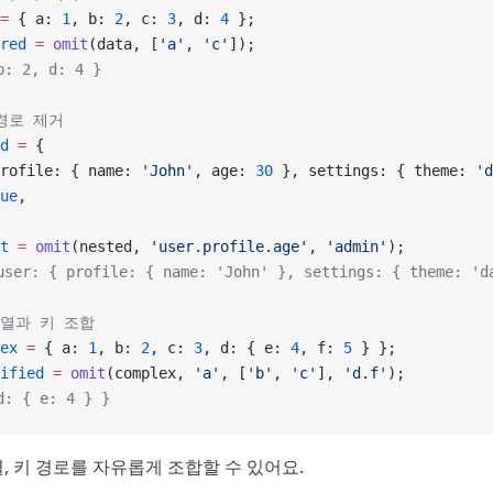
=
 { a: 
1
, b: 
2
, c: 
3
, d: 
4
 };
red
 =
 omit
(data, [
'a'
, 
'c'
]);
: 2, d: 4 }
 경로 제거
d
 =
 {
rofile: { name: 
'John'
, age: 
30
 }, settings: { theme: 
'd
ue
,
t
 =
 omit
(nested, 
'user.profile.age'
, 
'admin'
);
ser: { profile: { name: 'John' }, settings: { theme: 'd
배열과 키 조합
ex
 =
 { a: 
1
, b: 
2
, c: 
3
, d: { e: 
4
, f: 
5
 } };
ified
 =
 omit
(complex, 
'a'
, [
'b'
, 
'c'
], 
'd.f'
);
: { e: 4 } }
, 키 경로를 자유롭게 조합할 수 있어요.