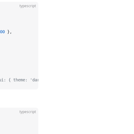
typescript
00
 },
ui: { theme: 'dark' } }
typescript