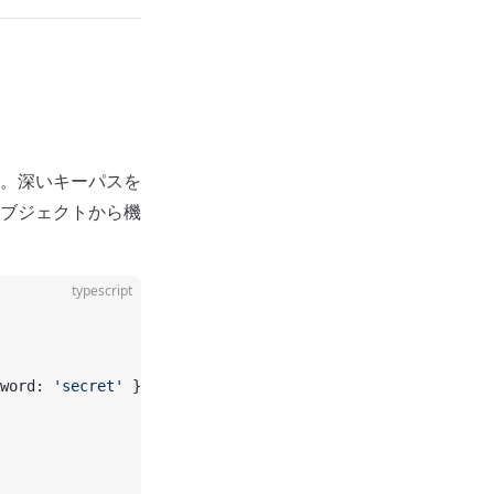
。深いキーパスを
ブジェクトから機
typescript
word: 
'secret'
 };