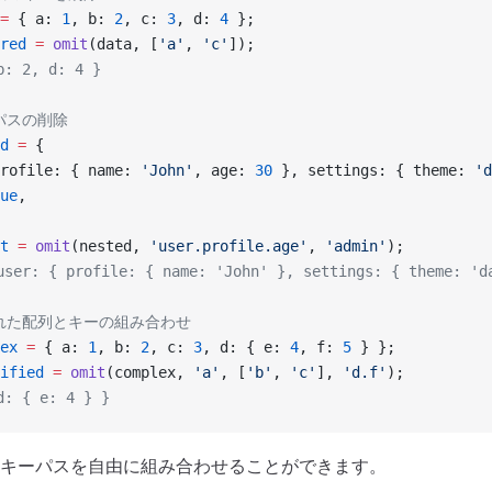
=
 { a: 
1
, b: 
2
, c: 
3
, d: 
4
 };
red
 =
 omit
(data, [
'a'
, 
'c'
]);
: 2, d: 4 }
パスの削除
d
 =
 {
rofile: { name: 
'John'
, age: 
30
 }, settings: { theme: 
'd
ue
,
t
 =
 omit
(nested, 
'user.profile.age'
, 
'admin'
);
ser: { profile: { name: 'John' }, settings: { theme: 'd
された配列とキーの組み合わせ
ex
 =
 { a: 
1
, b: 
2
, c: 
3
, d: { e: 
4
, f: 
5
 } };
ified
 =
 omit
(complex, 
'a'
, [
'b'
, 
'c'
], 
'd.f'
);
: { e: 4 } }
キーパスを自由に組み合わせることができます。