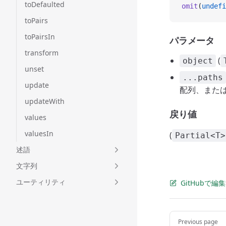
toDefaulted
omit
(
undefi
toPairs
toPairsIn
パラメータ
transform
(
object
unset
...paths
update
配列、また
updateWith
戻り値
values
valuesIn
(
Partial<T>
述語
文字列
ユーティリティ
GitHubで編
Pager
Previous page