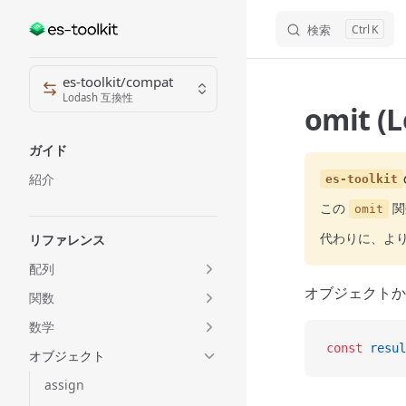
検索
K
Skip to content
Sidebar Navigation
es-toolkit/compat
Lodash 互換性
omit (
ガイド
紹介
es-toolkit
この
関
omit
代わりに、よ
リファレンス
配列
オブジェクトか
関数
数学
const
 resul
オブジェクト
assign