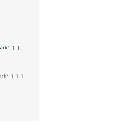
ark'
 } },
ark' } } }