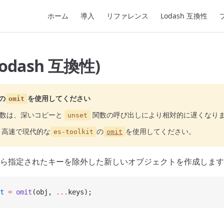
Main Navigation
ホーム
導入
リファレンス
Lodash 互換性
Lodash 互換性)
の
を使用してください
omit
数は、深いコピーと
関数の呼び出しにより相対的に遅くなり
unset
り高速で現代的な
の
を使用してください。
es-toolkit
omit
ら指定されたキーを除外した新しいオブジェクトを作成します
t
 =
 omit
(obj, 
...
keys);