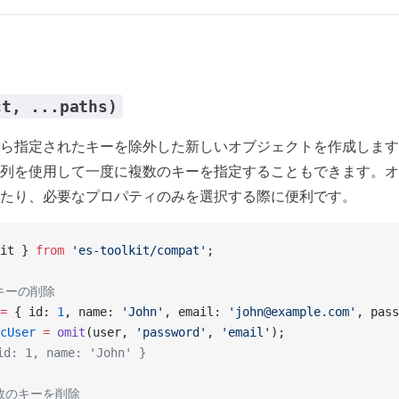
ct, ...paths)
ら指定されたキーを除外した新しいオブジェクトを作成します
列を使用して一度に複数のキーを指定することもできます。オ
たり、必要なプロパティのみを選択する際に便利です。
it } 
from
 'es-toolkit/compat'
;
キーの削除
=
 { id: 
1
, name: 
'John'
, email: 
'john@example.com'
, pass
cUser
 =
 omit
(user, 
'password'
, 
'email'
);
d: 1, name: 'John' }
複数のキーを削除