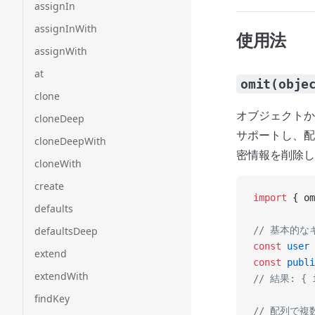
assignIn
assignInWith
使用法
assignWith
at
omit(obje
clone
オブジェクトか
cloneDeep
サポートし、配
cloneDeepWith
密情報を削除し
cloneWith
create
import
 { om
defaults
defaultsDeep
// 基本的な
const
 user
 
extend
const
 publi
extendWith
// 結果: { i
findKey
// 配列で