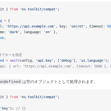
it } 
from
 'es-toolkit/compat'
;
g
 =
 {
l: 
'https://api.example.com'
, key: 
'secret'
, timeout: 
50
me: 
'dark'
, language: 
'en'
 },
ue
,
方法でキーを指定
ed
 =
 omit
(config, 
'api.key'
, [
'debug'
], 
'ui.language'
);
pi: { url: 'https://api.example.com', timeout: 5000 }, 
は空のオブジェクトとして処理されます。
undefined
it } 
from
 'es-toolkit/compat'
;
'key'
); 
// {}