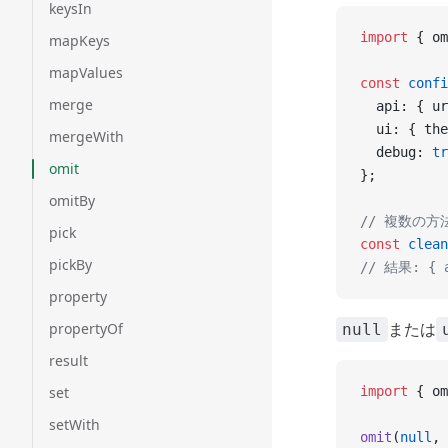
keysIn
import
 { om
mapKeys
mapValues
const
 confi
merge
  api: { ur
  ui: { the
mergeWith
  debug: 
tr
omit
};
omitBy
// 複数の
pick
const
 clean
pickBy
// 結果: { a
property
または
propertyOf
null
result
set
import
 { om
setWith
omit
(
null
, 