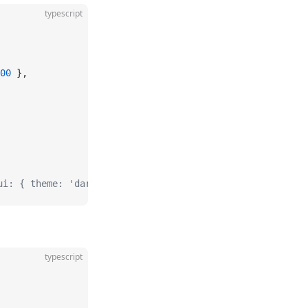
typescript
00
 },
ui: { theme: 'dark' } }
typescript