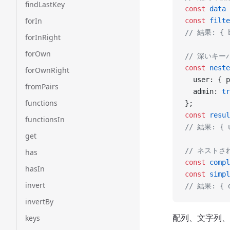
findLastKey
const
 data
 
forIn
const
 filte
// 結果: { b
forInRight
forOwn
// 深いキー
const
 neste
forOwnRight
  user: { p
fromPairs
  admin: 
tr
functions
};
const
 resul
functionsIn
// 結果: { u
get
// ネスト
has
const
 compl
hasIn
const
 simpl
invert
// 結果: { d
invertBy
配列、文字列、
keys