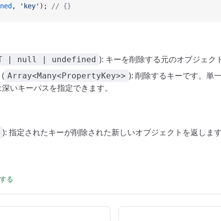
ned
, 
'key'
); 
// {}
): キーを削除する元のオブジェク
T | null | undefined
(
): 削除するキーです。単
Array<Many<PropertyKey>>
は深いキーパスを指定できます。
): 指定されたキーが削除された新しいオブジェクトを返しま
集する