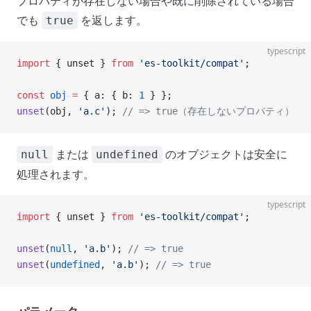
プロパティが存在しない場合や既に削除されている場合
でも
を返します。
true
typescript
import
 { unset } 
from
 'es-toolkit/compat'
;
const
 obj
 =
 { a: { b: 
1
 } };
unset
(obj, 
'a.c'
); 
// => true（存在しないプロパティ）
または
のオブジェクトは安全に
null
undefined
処理されます。
typescript
import
 { unset } 
from
 'es-toolkit/compat'
;
unset
(
null
, 
'a.b'
); 
// => true
unset
(
undefined
, 
'a.b'
); 
// => true