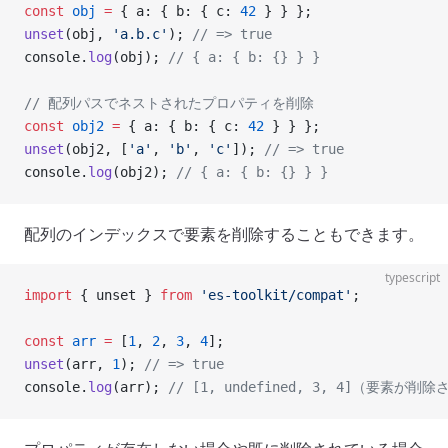
const
 obj
 =
 { a: { b: { c: 
42
 } } };
unset
(obj, 
'a.b.c'
); 
// => true
console.
log
(obj); 
// { a: { b: {} } }
// 配列パスでネストされたプロパティを削除
const
 obj2
 =
 { a: { b: { c: 
42
 } } };
unset
(obj2, [
'a'
, 
'b'
, 
'c'
]); 
// => true
console.
log
(obj2); 
// { a: { b: {} } }
配列のインデックスで要素を削除することもできます。
typescript
import
 { unset } 
from
 'es-toolkit/compat'
;
const
 arr
 =
 [
1
, 
2
, 
3
, 
4
];
unset
(arr, 
1
); 
// => true
console.
log
(arr); 
// [1, undefined, 3, 4]（要素が削