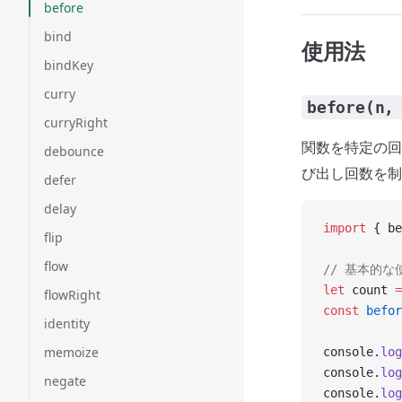
before
bind
使用法
bindKey
curry
before(n,
curryRight
関数を特定の
debounce
び出し回数を制
defer
delay
import
 { be
flip
flow
// 基本的な
let
 count 
=
flowRight
const
 befor
identity
memoize
console.
log
console.
log
negate
console.
log