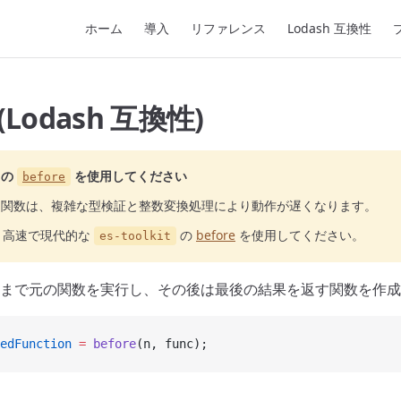
Main Navigation
ホーム
導入
リファレンス
Lodash 互換性
 (Lodash 互換性)
の
を使用してください
before
関数は、複雑な型検証と整数変換処理により動作が遅くなります。
り高速で現代的な
の
before
を使用してください。
es-toolkit
まで元の関数を実行し、その後は最後の結果を返す関数を作成
edFunction
 =
 before
(n, func);