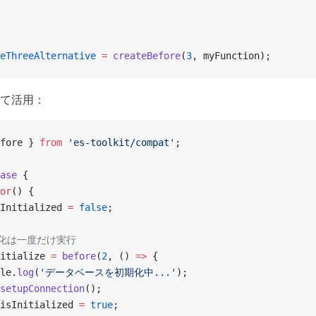
eThreeAlternative
 =
 createBefore
(
3
, myFunction);
て活用：
fore } 
from
 'es-toolkit/compat'
;
ase
 {
or
() {
Initialized 
=
 false
;
初期化は一度だけ実行
itialize 
=
 before
(
2
, () 
=>
 {
le.
log
(
'データベースを初期化中...'
);
setupConnection
();
isInitialized 
=
 true
;