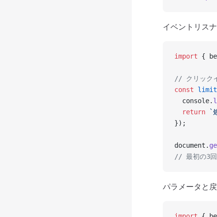
イベントリスナ
import
 { be
// クリッ
const
 limit
  console.
l
  return
 `
});
document.
ge
// 最初の
パラメータと戻
import
 { be