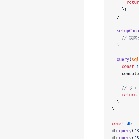
      retur
    });
  }
  setupConn
    // 
  }
  query
(
sql
    const
 i
    console
    // 
    return
  }
}
const
 db
 =
 
db.
query
(
'S
db.
query
(
'S