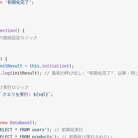
n
 '初期化完了'
;
ection
() {
実際の接続設定ロジック
) {
nitResult
 =
 this
.
initialize
();
.
log
(initResult); 
// 最初の呼び出し: "初期化完了"、以降：同
クエリ実行ロジック
 `クエリを実行: ${
sql
}`
;
new
 Database
();
ELECT * FROM users'
); 
// 初期化実行
ELECT * FROM products'
); 
// 初期化は実行されない