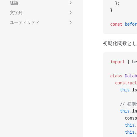
述語
  };
}
文字列
ユーティリティ
const
 befor
初期化関数とし
import
 { be
class
 Datab
  construct
    this
.is
    // 
    this
.in
      conso
      this
.
      this
.