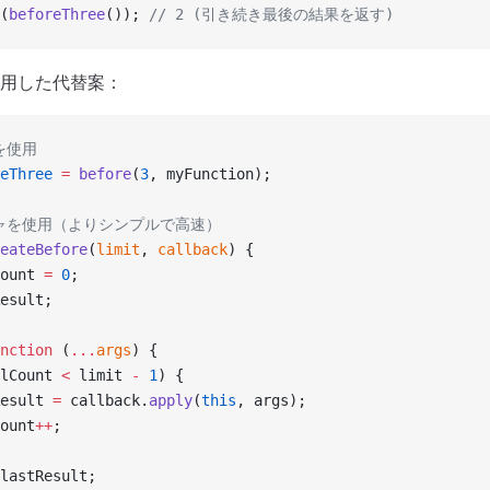
(
beforeThree
()); 
// 2 (引き続き最後の結果を返す)
用した代替案：
 を使用
eThree
 =
 before
(
3
, myFunction);
ジャを使用（よりシンプルで高速）
eateBefore
(
limit
, 
callback
) {
ount 
=
 0
;
esult;
nction
 (
...
args
) {
lCount 
<
 limit 
-
 1
) {
esult 
=
 callback.
apply
(
this
, args);
ount
++
;
lastResult;