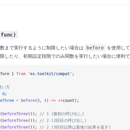
 func)
回数まで実行するように制限したい場合は
を使用して
before
限したり、初期設定段階でのみ関数を実行したい場合に便利で
fore } 
from
 'es-toolkit/compat'
;
使い方
 0
;
eThree
 =
 before
(
3
, () 
=>
 ++
count);
(
beforeThree
()); 
// 1 (最初の呼び出し)
(
beforeThree
()); 
// 2 (2回目の呼び出し)
(
beforeThree
()); 
// 2 (3回目以降は最後の結果を返す)