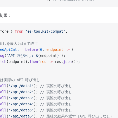
の制限：
fore } 
from
 'es-toolkit/compat'
;
呼び出しを最大5回まで許可
edApiCall
 =
 before
(
6
, 
endpoint
 =>
 {
og
(
`API 呼び出し: ${
endpoint
}`
);
tch
(endpoint).
then
(
res
 =>
 res.
json
());
回は実際の API 呼び出し
all
(
'/api/data1'
); 
// 実際の呼び出し
all
(
'/api/data2'
); 
// 実際の呼び出し
all
(
'/api/data3'
); 
// 実際の呼び出し
all
(
'/api/data4'
); 
// 実際の呼び出し
all
(
'/api/data5'
); 
// 実際の呼び出し
all
(
'/api/data6'
); 
// 最後の結果を返す（API 呼び出しなし）