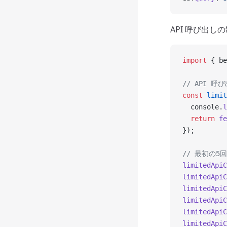
API 呼び出し
import
 { be
// API 
const
 limit
  console.
l
  return
 fe
});
// 最初の5
limitedApiC
limitedApiC
limitedApiC
limitedApiC
limitedApiC
limitedApiC