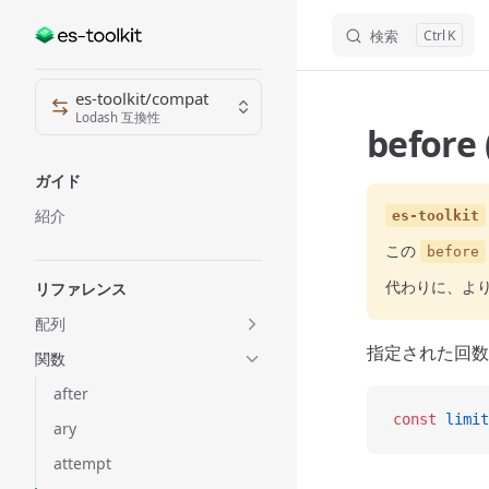
検索
K
Skip to content
Sidebar Navigation
es-toolkit/compat
Lodash 互換性
before
ガイド
紹介
es-toolkit
この
before
代わりに、よ
リファレンス
配列
指定された回数
関数
after
const
 limit
ary
attempt