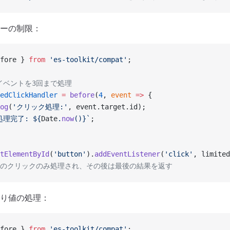
ーの制限：
fore } 
from
 'es-toolkit/compat'
;
クイベントを3回まで処理
edClickHandler
 =
 before
(
4
, 
event
 =>
 {
og
(
'クリック処理:'
, event.target.id);
処理完了: ${
Date
.
now
()
}`
;
tElementById
(
'button'
).
addEventListener
(
'click'
, limited
3回のクリックのみ処理され、その後は最後の結果を返す
り値の処理：
fore } 
from
 'es-toolkit/compat'
;