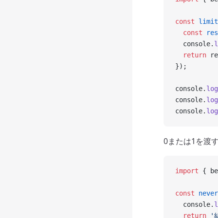
const
 limit
  const
 res
  console.
l
  return
 re
});
console.
log
console.
log
console.
log
0または1を渡
import
 { be
const
 never
  console.
l
  return
 '