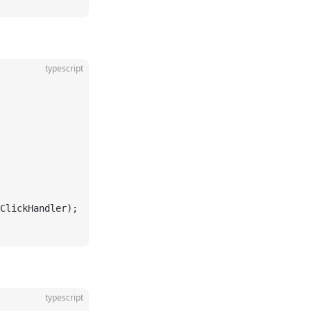
typescript
ClickHandler);
typescript