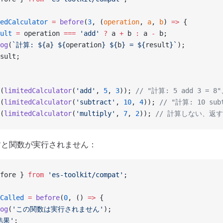
edCalculator
 =
 before
(
3
, (
operation
, 
a
, 
b
) 
=>
 {
ult
 =
 operation 
===
 'add'
 ?
 a 
+
 b 
:
 a 
-
 b;
og
(
`計算: ${
a
} ${
operation
} ${
b
} = ${
result
}`
);
sult;
(
limitedCalculator
(
'add'
, 
5
, 
3
)); 
// "計算: 5 add 3 = 8
(
limitedCalculator
(
'subtract'
, 
10
, 
4
)); 
// "計算: 10 sub
(
limitedCalculator
(
'multiply'
, 
7
, 
2
)); 
// 計算しない、返す
すと関数が実行されません：
fore } 
from
 'es-toolkit/compat'
;
Called
 =
 before
(
0
, () 
=>
 {
og
(
'この関数は実行されません'
);
結果'
;