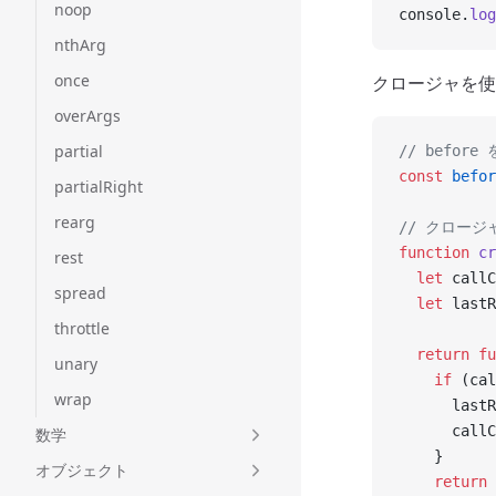
noop
console.
log
nthArg
once
クロージャを使
overArgs
partial
// before
const
 befor
partialRight
rearg
// クロー
function
 cr
rest
  let
 callC
spread
  let
 lastR
throttle
  return
 fu
unary
    if
 (cal
wrap
      lastR
      callC
数学
    }
オブジェクト
    return
 