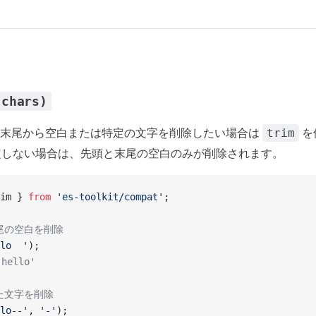
 chars)
と末尾から空白または特定の文字を削除したい場合は
を
trim
しない場合は、先頭と末尾の空白のみが削除されます。
im } 
from
 'es-toolkit/compat'
;
末尾の空白を削除
lo  '
);
hello'
れた文字を削除
lo--'
, 
'-'
);