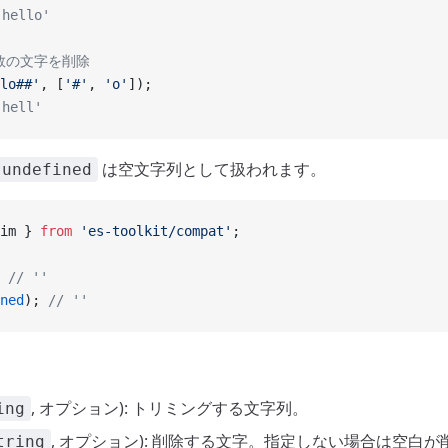
hello'
複数の文字を削除
lo##'
, [
'#'
, 
'o'
]);
hell'
は空文字列として扱われます。
undefined
im } 
from
 'es-toolkit/compat'
;
 
// ''
ned
); 
// ''
, オプション): トリミングする文字列。
ing
, オプション): 削除する文字。指定しない場合は空白
tring