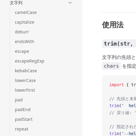
文字列
camelCase
capitalize
使用法
deburr
endsWith
trim(str,
escape
文字列の先頭
escapeRegExp
を指定
chars
kebabCase
lowerCase
import
 { tr
lowerFirst
// 先頭と
pad
trim
(
'  hel
padEnd
// 戻り値: '
padStart
// 指定さ
repeat
trim
(
'--hel