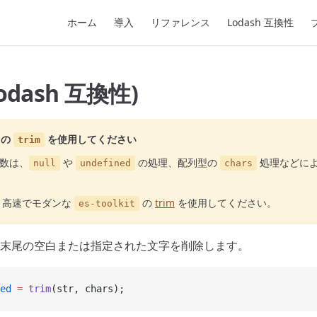
Main Navigation
ホーム
導入
リファレンス
Lodash 互換性
Lodash 互換性)
の
を使用してください
trim
数は、
や
の処理、配列型の
処理などに
null
undefined
chars
り高速でモダンな
の
trim
を使用してください。
es-toolkit
末尾の空白または指定された文字を削除します。
ed
 =
 trim
(str, chars);