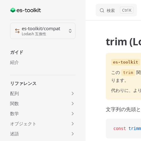
検索
K
Skip to content
Sidebar Navigation
es-toolkit/compat
Lodash 互換性
trim (
ガイド
紹介
es-toolkit
この
関
trim
ります。
リファレンス
代わりに、よ
配列
関数
文字列の先頭と
数学
オブジェクト
const
 trimm
述語