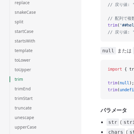
replace
// 戻り値: '
snakeCase
// 配列で
split
trim
(
'##hel
startCase
// 戻り値: '
startsWith
または
template
null
toLower
toUpper
import
 { tr
trim
trim
(
null
);
trimEnd
trim
(
undefi
trimStart
truncate
パラメータ
unescape
(
str
str
upperCase
(
chars
s