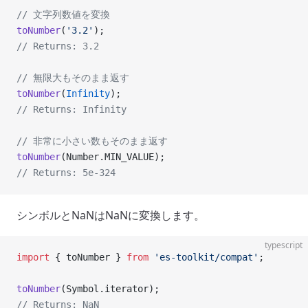
// 文字列数値を変換
toNumber
(
'3.2'
);
// Returns: 3.2
// 無限大もそのまま返す
toNumber
(
Infinity
);
// Returns: Infinity
// 非常に小さい数もそのまま返す
toNumber
(Number.MIN_VALUE);
// Returns: 5e-324
シンボルとNaNはNaNに変換します。
typescript
import
 { toNumber } 
from
 'es-toolkit/compat'
;
toNumber
(Symbol.iterator);
// Returns: NaN