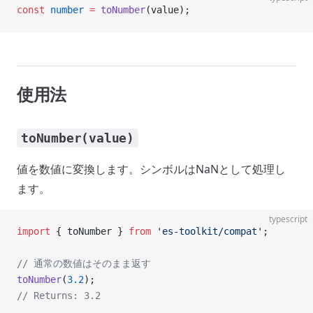
const
 number
 =
 toNumber
(value);
使用法
toNumber(value)
値を数値に変換します。シンボルはNaNとして処理し
ます。
typescript
import
 { toNumber } 
from
 'es-toolkit/compat'
;
// 通常の数値はそのまま返す
toNumber
(
3.2
);
// Returns: 3.2