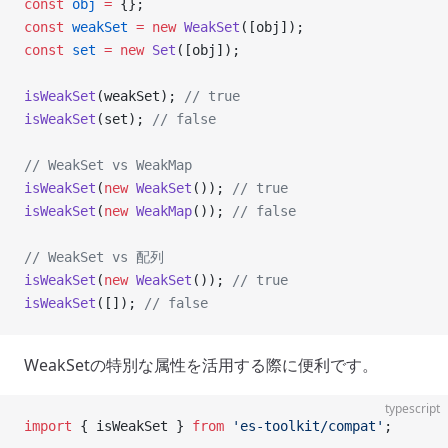
const
 obj
 =
 {};
const
 weakSet
 =
 new
 WeakSet
([obj]);
const
 set
 =
 new
 Set
([obj]);
isWeakSet
(weakSet); 
// true
isWeakSet
(set); 
// false
// WeakSet vs WeakMap
isWeakSet
(
new
 WeakSet
()); 
// true
isWeakSet
(
new
 WeakMap
()); 
// false
// WeakSet vs 配列
isWeakSet
(
new
 WeakSet
()); 
// true
isWeakSet
([]); 
// false
WeakSetの特別な属性を活用する際に便利です。
typescript
import
 { isWeakSet } 
from
 'es-toolkit/compat'
;