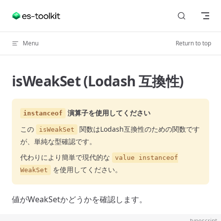
Skip to content
Menu
Return to top
isWeakSet (Lodash 互換性)
演算子を使用してください
instanceof
この
関数はLodash互換性のための関数です
isWeakSet
が、単純な型確認です。
代わりにより簡単で現代的な
value instanceof
を使用してください。
WeakSet
値がWeakSetかどうかを確認します。
typescript