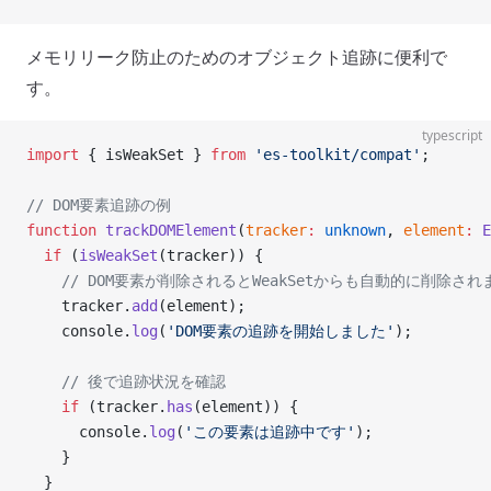
メモリリーク防止のためのオブジェクト追跡に便利で
す。
typescript
import
 { isWeakSet } 
from
 'es-toolkit/compat'
;
// DOM要素追跡の例
function
 trackDOMElement
(
tracker
:
 unknown
, 
element
:
 E
  if
 (
isWeakSet
(tracker)) {
    // DOM要素が削除されるとWeakSetからも自動的に削除され
    tracker.
add
(element);
    console.
log
(
'DOM要素の追跡を開始しました'
);
    // 後で追跡状況を確認
    if
 (tracker.
has
(element)) {
      console.
log
(
'この要素は追跡中です'
);
    }
  }