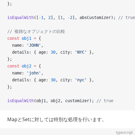
};
isEqualWith
([
-
1
, 
2
], [
1
, 
-
2
], absCustomizer); 
// true
// 複雑なオブジェクトの比較
const
 obj1
 =
 {
  name: 
'JOHN'
,
  details: { age: 
30
, city: 
'NYC'
 },
};
const
 obj2
 =
 {
  name: 
'john'
,
  details: { age: 
30
, city: 
'nyc'
 },
};
isEqualWith
(obj1, obj2, customizer); 
// true
MapとSetに対しては特別な処理を行います。
typescript