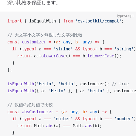
深い比較を保証します。
typescript
import
 { isEqualWith } 
from
 'es-toolkit/compat'
;
// 大文字小文字を無視した文字列比較
const
 customizer
 =
 (
a
:
 any
, 
b
:
 any
) 
=>
 {
  if
 (
typeof
 a 
===
 'string'
 &&
 typeof
 b 
===
 'string'
)
    return
 a.
toLowerCase
() 
===
 b.
toLowerCase
();
  }
};
isEqualWith
(
'Hello'
, 
'hello'
, customizer); 
// true
isEqualWith
({ a: 
'Hello'
 }, { a: 
'hello'
 }, customize
// 数値の絶対値で比較
const
 absCustomizer
 =
 (
a
:
 any
, 
b
:
 any
) 
=>
 {
  if
 (
typeof
 a 
===
 'number'
 &&
 typeof
 b 
===
 'number'
)
    return
 Math.
abs
(a) 
===
 Math.
abs
(b);
  }