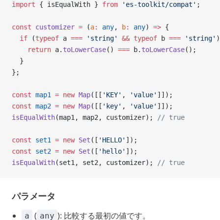
import
 { isEqualWith } 
from
 'es-toolkit/compat'
;
const
 customizer
 =
 (
a
:
 any
, 
b
:
 any
) 
=>
 {
  if
 (
typeof
 a 
===
 'string'
 &&
 typeof
 b 
===
 'string'
)
    return
 a.
toLowerCase
() 
===
 b.
toLowerCase
();
  }
};
const
 map1
 =
 new
 Map
([[
'KEY'
, 
'value'
]]);
const
 map2
 =
 new
 Map
([[
'key'
, 
'value'
]]);
isEqualWith
(map1, map2, customizer); 
// true
const
 set1
 =
 new
 Set
([
'HELLO'
]);
const
 set2
 =
 new
 Set
([
'hello'
]);
isEqualWith
(set1, set2, customizer); 
// true
パラメータ
(
): 比較する最初の値です。
a
any