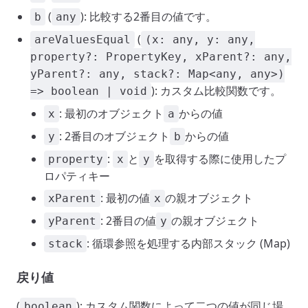
(
): 比較する2番目の値です。
b
any
(
areValuesEqual
(x: any, y: any,
property?: PropertyKey, xParent?: any,
yParent?: any, stack?: Map<any, any>)
): カスタム比較関数です。
=> boolean | void
: 最初のオブジェクト
からの値
x
a
: 2番目のオブジェクト
からの値
y
b
:
と
を取得する際に使用したプ
property
x
y
ロパティキー
: 最初の値
の親オブジェクト
xParent
x
: 2番目の値
の親オブジェクト
yParent
y
: 循環参照を処理する内部スタック (Map)
stack
戻り値
(
): カスタム関数によって二つの値が同じ場
boolean