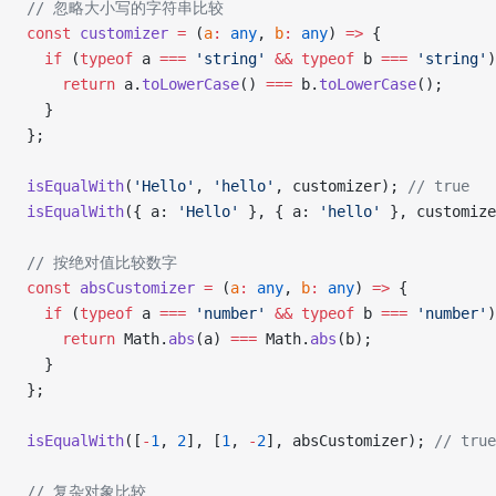
// 忽略大小写的字符串比较
const
 customizer
 =
 (
a
:
 any
, 
b
:
 any
) 
=>
 {
  if
 (
typeof
 a 
===
 'string'
 &&
 typeof
 b 
===
 'string'
)
    return
 a.
toLowerCase
() 
===
 b.
toLowerCase
();
  }
};
isEqualWith
(
'Hello'
, 
'hello'
, customizer); 
// true
isEqualWith
({ a: 
'Hello'
 }, { a: 
'hello'
 }, customize
// 按绝对值比较数字
const
 absCustomizer
 =
 (
a
:
 any
, 
b
:
 any
) 
=>
 {
  if
 (
typeof
 a 
===
 'number'
 &&
 typeof
 b 
===
 'number'
)
    return
 Math.
abs
(a) 
===
 Math.
abs
(b);
  }
};
isEqualWith
([
-
1
, 
2
], [
1
, 
-
2
], absCustomizer); 
// true
// 复杂对象比较