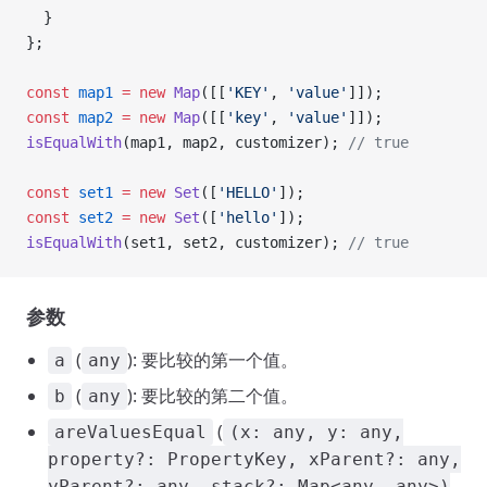
  }
};
const
 map1
 =
 new
 Map
([[
'KEY'
, 
'value'
]]);
const
 map2
 =
 new
 Map
([[
'key'
, 
'value'
]]);
isEqualWith
(map1, map2, customizer); 
// true
const
 set1
 =
 new
 Set
([
'HELLO'
]);
const
 set2
 =
 new
 Set
([
'hello'
]);
isEqualWith
(set1, set2, customizer); 
// true
参数
(
): 要比较的第一个值。
a
any
(
): 要比较的第二个值。
b
any
(
areValuesEqual
(x: any, y: any,
property?: PropertyKey, xParent?: any,
yParent?: any, stack?: Map<any, any>)