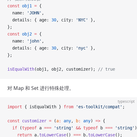
const
 obj1
 =
 {
  name: 
'JOHN'
,
  details: { age: 
30
, city: 
'NYC'
 },
};
const
 obj2
 =
 {
  name: 
'john'
,
  details: { age: 
30
, city: 
'nyc'
 },
};
isEqualWith
(obj1, obj2, customizer); 
// true
对 Map 和 Set 进行特殊处理。
typescript
import
 { isEqualWith } 
from
 'es-toolkit/compat'
;
const
 customizer
 =
 (
a
:
 any
, 
b
:
 any
) 
=>
 {
  if
 (
typeof
 a 
===
 'string'
 &&
 typeof
 b 
===
 'string'
)
    return
 a.
toLowerCase
() 
===
 b.
toLowerCase
();